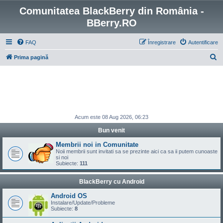
Comunitatea BlackBerry din România -
BBerry.RO
FAQ
Înregistrare
Autentificare
C
Prima pagină
ă
u
t
a
r
Acum este 08 Aug 2026, 06:23
e
Bun venit
Membrii noi in Comunitate
Noii membrii sunt invitati sa se prezinte aici ca sa ii putem cunoaste
si noi
Subiecte:
111
BlackBerry cu Android
Android OS
Instalare/Update/Probleme
Subiecte:
8