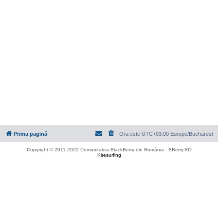
Prima pagină
Ora este UTC+03:00 Europe/Bucharest
Copyright © 2011-2022 Comunitatea BlackBerry din România - BBerry.RO
Kitesurfing