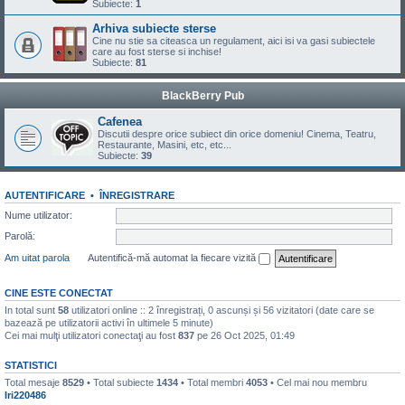
Subiecte:
1
Arhiva subiecte sterse
Cine nu stie sa citeasca un regulament, aici isi va gasi subiectele
care au fost sterse si inchise!
Subiecte:
81
BlackBerry Pub
Cafenea
Discutii despre orice subiect din orice domeniu! Cinema, Teatru,
Restaurante, Masini, etc, etc...
Subiecte:
39
AUTENTIFICARE
•
ÎNREGISTRARE
Nume utilizator:
Parolă:
Am uitat parola
Autentifică-mă automat la fiecare vizită
CINE ESTE CONECTAT
In total sunt
58
utilizatori online :: 2 înregistrați, 0 ascunși și 56 vizitatori (date care se
bazează pe utilizatorii activi în ultimele 5 minute)
Cei mai mulţi utilizatori conectaţi au fost
837
pe 26 Oct 2025, 01:49
STATISTICI
Total mesaje
8529
• Total subiecte
1434
• Total membri
4053
• Cel mai nou membru
Iri220486