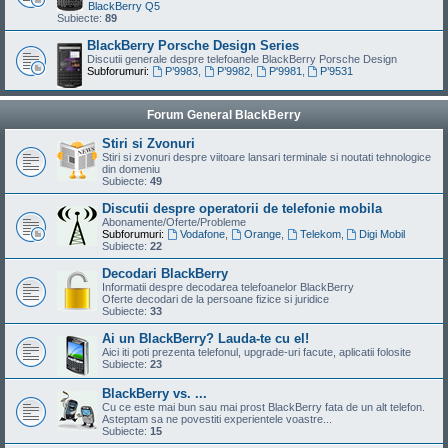
BlackBerry Q5
Subiecte:
89
BlackBerry Porsche Design Series
Discutii generale despre telefoanele BlackBerry Porsche Design
Subforumuri:
P’9983
,
P’9982
,
P'9981
,
P’9531
Forum General BlackBerry
Stiri si Zvonuri
Stiri si zvonuri despre viitoare lansari terminale si noutati tehnologice
din domeniu
Subiecte:
49
Discutii despre operatorii de telefonie mobila
Abonamente/Oferte/Probleme
Subforumuri:
Vodafone
,
Orange
,
Telekom
,
Digi Mobil
Subiecte:
22
Decodari BlackBerry
Informatii despre decodarea telefoanelor BlackBerry
Oferte decodari de la persoane fizice si juridice
Subiecte:
33
Ai un BlackBerry? Lauda-te cu el!
Aici iti poti prezenta telefonul, upgrade-uri facute, aplicatii folosite
Subiecte:
23
BlackBerry vs. ...
Cu ce este mai bun sau mai prost BlackBerry fata de un alt telefon.
Asteptam sa ne povestiti experientele voastre...
Subiecte:
15