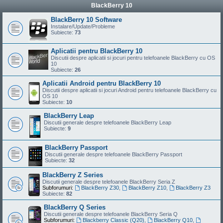
BlackBerry 10
BlackBerry 10 Software
Instalare/Update/Probleme
Subiecte:
73
Aplicatii pentru BlackBerry 10
Discutii despre aplicatii si jocuri pentru telefoanele BlackBerry cu OS
10
Subiecte:
26
Aplicatii Android pentru BlackBerry 10
Discutii despre aplicatii si jocuri Android pentru telefoanele BlackBerry cu
OS 10
Subiecte:
10
BlackBerry Leap
Discutii generale despre telefoanele BlackBerry Leap
Subiecte:
9
BlackBerry Passport
Discutii generale despre telefoanele BlackBerry Passport
Subiecte:
32
BlackBerry Z Series
Discutii generale despre telefoanele BlackBerry Seria Z
Subforumuri:
BlackBerry Z30
,
BlackBerry Z10
,
BlackBerry Z3
Subiecte:
82
BlackBerry Q Series
Discutii generale despre telefoanele BlackBerry Seria Q
Subforumuri:
Blackberry Classic (Q20)
,
BlackBerry Q10
,