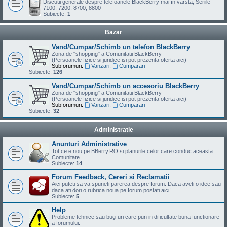
Discutii generale despre telefoanele BlackBerry mai în varsta, Seriile
7100, 7200, 8700, 8800
Subiecte:
1
Bazar
Vand/Cumpar/Schimb un telefon BlackBerry
Zona de "shopping" a Comunitatii BlackBerry
(Persoanele fizice si juridice isi pot prezenta oferta aici)
Subforumuri:
Vanzari
,
Cumparari
Subiecte:
126
Vand/Cumpar/Schimb un accesoriu BlackBerry
Zona de "shopping" a Comunitatii BlackBerry
(Persoanele fizice si juridice isi pot prezenta oferta aici)
Subforumuri:
Vanzari
,
Cumparari
Subiecte:
32
Administratie
Anunturi Administrative
Tot ce e nou pe BBerry.RO si planurile celor care conduc aceasta
Comunitate.
Subiecte:
14
Forum Feedback, Cereri si Reclamatii
Aici puteti sa va spuneti parerea despre forum. Daca aveti o idee sau
daca ati dori o rubrica noua pe forum postati aici!
Subiecte:
5
Help
Probleme tehnice sau bug-uri care pun in dificultate buna functionare
a forumului.