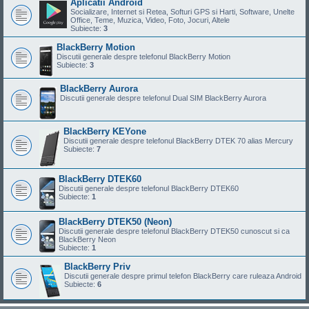
Aplicatii Android
Socializare, Internet si Retea, Softuri GPS si Harti, Software, Unelte
Office, Teme, Muzica, Video, Foto, Jocuri, Altele
Subiecte:
3
BlackBerry Motion
Discutii generale despre telefonul BlackBerry Motion
Subiecte:
3
BlackBerry Aurora
Discutii generale despre telefonul Dual SIM BlackBerry Aurora
BlackBerry KEYone
Discutii generale despre telefonul BlackBerry DTEK 70 alias Mercury
Subiecte:
7
BlackBerry DTEK60
Discutii generale despre telefonul BlackBerry DTEK60
Subiecte:
1
BlackBerry DTEK50 (Neon)
Discutii generale despre telefonul BlackBerry DTEK50 cunoscut si ca
BlackBerry Neon
Subiecte:
1
BlackBerry Priv
Discutii generale despre primul telefon BlackBerry care ruleaza Android
Subiecte:
6