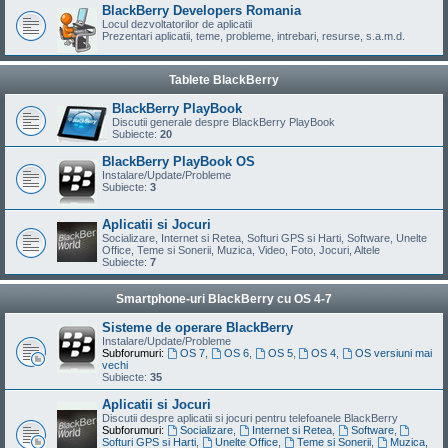
BlackBerry Developers Romania
Locul dezvoltatorilor de aplicatii
Prezentari aplicatii, teme, probleme, intrebari, resurse, s.a.m.d.
Tablete BlackBerry
BlackBerry PlayBook
Discutii generale despre BlackBerry PlayBook
Subiecte:
20
BlackBerry PlayBook OS
Instalare/Update/Probleme
Subiecte:
3
Aplicatii si Jocuri
Socializare, Internet si Retea, Softuri GPS si Harti, Software, Unelte
Office, Teme si Sonerii, Muzica, Video, Foto, Jocuri, Altele
Subiecte:
7
Smartphone-uri BlackBerry cu OS 4-7
Sisteme de operare BlackBerry
Instalare/Update/Probleme
Subforumuri:
OS 7
,
OS 6
,
OS 5
,
OS 4
,
OS versiuni mai
vechi
Subiecte:
35
Aplicatii si Jocuri
Discutii despre aplicatii si jocuri pentru telefoanele BlackBerry
Subforumuri:
Socializare
,
Internet si Retea
,
Software
,
Softuri GPS si Harti
,
Unelte Office
,
Teme si Sonerii
,
Muzica,