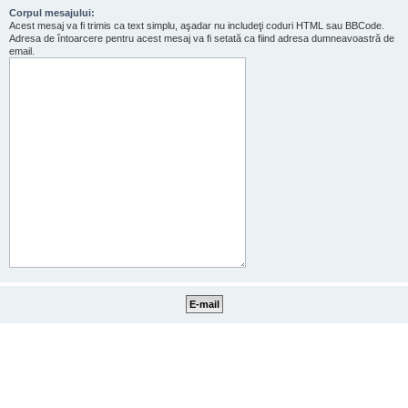
Corpul mesajului:
Acest mesaj va fi trimis ca text simplu, aşadar nu includeţi coduri HTML sau BBCode.
Adresa de întoarcere pentru acest mesaj va fi setată ca fiind adresa dumneavoastră de
email.