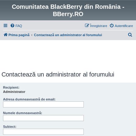
Comunitatea BlackBerry din România -
BBerry.RO
FAQ
Înregistrare
Autentificare
C
Prima pagină
Contactează un administrator al forumului
ă
u
t
a
r
Contactează un administrator al forumului
e
Recipient:
Administrator
Adresa dumneavoastră de email:
Numele dumneavoastră:
Subiect: