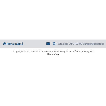
Prima pagină
Ora este UTC+03:00 Europe/Bucharest
Copyright © 2011-2022 Comunitatea BlackBerry din România - BBerry.RO
Kitesurfing