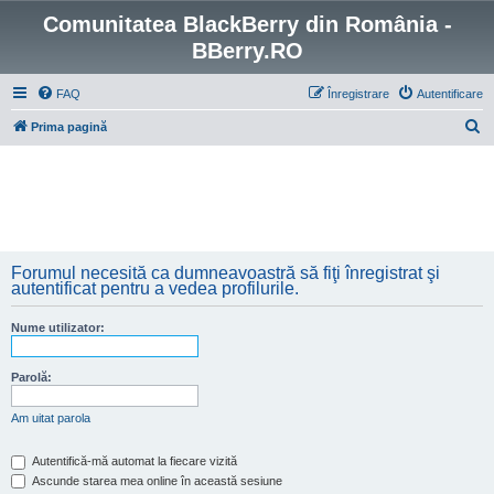
Comunitatea BlackBerry din România -
BBerry.RO
FAQ
Înregistrare
Autentificare
C
Prima pagină
ă
u
t
a
r
Forumul necesită ca dumneavoastră să fiţi înregistrat şi
e
autentificat pentru a vedea profilurile.
Nume utilizator:
Parolă:
Am uitat parola
Autentifică-mă automat la fiecare vizită
Ascunde starea mea online în această sesiune