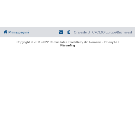
Prima pagină
Ora este UTC+03:00 Europe/Bucharest
Copyright © 2011-2022 Comunitatea BlackBerry din România - BBerry.RO
Kitesurfing