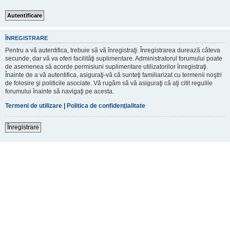
ÎNREGISTRARE
Pentru a vă autentifica, trebuie să vă înregistraţi. Înregistrarea durează câteva
secunde, dar vă va oferi facilităţi suplimentare. Administratorul forumului poate
de asemenea să acorde permisiuni suplimentare utilizatorilor înregistraţi.
Înainte de a vă autentifica, asiguraţi-vă că sunteţi familiarizat cu termenii noştri
de folosire şi politicile asociate. Vă rugăm să vă asiguraţi că aţi citit regulile
forumului înainte să navigaţi pe acesta.
Termeni de utilizare
|
Politica de confidenţialitate
Înregistrare