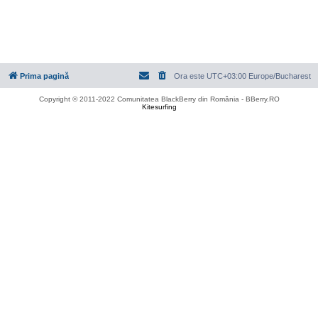
Prima pagină
Ora este UTC+03:00 Europe/Bucharest
Copyright © 2011-2022 Comunitatea BlackBerry din România - BBerry.RO
Kitesurfing