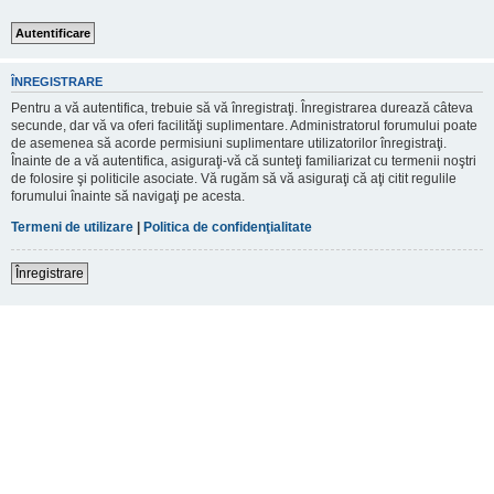
ÎNREGISTRARE
Pentru a vă autentifica, trebuie să vă înregistraţi. Înregistrarea durează câteva
secunde, dar vă va oferi facilităţi suplimentare. Administratorul forumului poate
de asemenea să acorde permisiuni suplimentare utilizatorilor înregistraţi.
Înainte de a vă autentifica, asiguraţi-vă că sunteţi familiarizat cu termenii noştri
de folosire şi politicile asociate. Vă rugăm să vă asiguraţi că aţi citit regulile
forumului înainte să navigaţi pe acesta.
Termeni de utilizare
|
Politica de confidenţialitate
Înregistrare