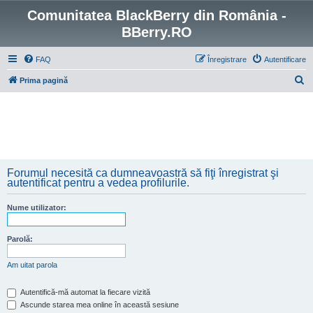
Comunitatea BlackBerry din România -
BBerry.RO
FAQ
Înregistrare
Autentificare
C
Prima pagină
ă
u
t
a
r
Forumul necesită ca dumneavoastră să fiţi înregistrat şi
e
autentificat pentru a vedea profilurile.
Nume utilizator:
Parolă:
Am uitat parola
Autentifică-mă automat la fiecare vizită
Ascunde starea mea online în această sesiune