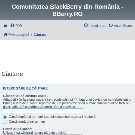
Comunitatea BlackBerry din România -
BBerry.RO
FAQ
Înregistrare
Autentificare
Prima pagină
Căutare
Căutare
INTEROGARE DE CĂUTARE
Căutare după cuvinte cheie:
Adăugaţi
+
în faţa unui cuvânt ce trebuie găsit şi
-
în faţa unui cuvânt ce nu trebuie găsit.
Puneţi o listă de cuvinte separate de
|
în paranteze dacă numai unul din cuvinte trebuie
găsit. Utilizaţi * ca wildcard pentru părţi de cuvinte.
Caută după toţi termenii sau foloseşte interogarea introdusă
Caută după orice termen
Caută după autor:
Utilizaţi * ca wildcard pentru părţi de cuvinte.