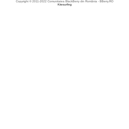
Copyright © 2011-2022 Comunitatea BlackBerry din România - BBerry.RO
Kitesurfing