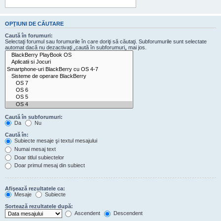
OPŢIUNI DE CĂUTARE
Caută în forumuri:
Selectaţi forumul sau forumurile în care doriţi să căutaţi. Subforumurile sunt selectate
automat dacă nu dezactivaţi „caută în subforumuri„ mai jos.
Caută în subforumuri:
Da
Nu
Caută în:
Subiecte mesaje şi textul mesajului
Numai mesaj text
Doar titlul subiectelor
Doar primul mesaj din subiect
Afişează rezultatele ca:
Mesaje
Subiecte
Sortează rezultatele după:
Ascendent
Descendent