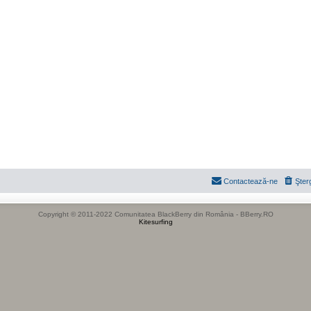
Contactează-ne
Şter
Copyright © 2011-2022 Comunitatea BlackBerry din România - BBerry.RO
Kitesurfing