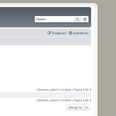
Căutare
Căutare avansată
Înregistrare
Autentificare
Căutarea a găsit 0 rezultate • Pagina
1
din
1
Căutarea a găsit 0 rezultate • Pagina
1
din
1
Mergi la