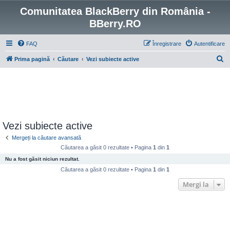
Comunitatea BlackBerry din România -
BBerry.RO
FAQ
Înregistrare
Autentificare
C
Prima pagină
Căutare
Vezi subiecte active
ă
u
t
a
r
Vezi subiecte active
e
Mergeți la căutare avansată
Căutarea a găsit 0 rezultate • Pagina
1
din
1
Nu a fost găsit niciun rezultat.
Căutarea a găsit 0 rezultate • Pagina
1
din
1
Mergi la