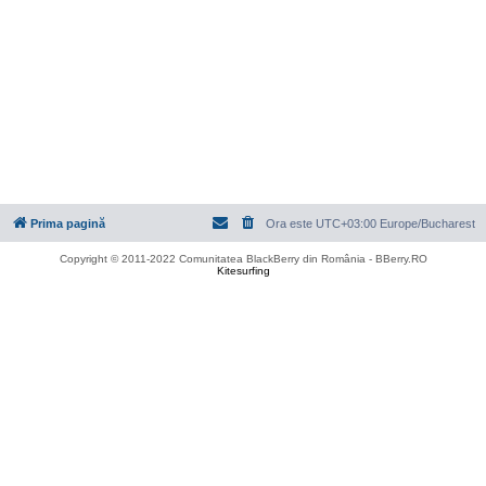
Prima pagină
Ora este UTC+03:00 Europe/Bucharest
Copyright © 2011-2022 Comunitatea BlackBerry din România - BBerry.RO
Kitesurfing