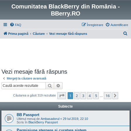
Comunitatea BlackBerry din România -
BBerry.RO
FAQ
Înregistrare
Autentificare
C
Prima pagină
Căutare
Vezi mesaje fără răspuns
ă
u
t
a
r
Vezi mesaje fără răspuns
e
Mergeți la căutare avansată
Căutare
Căutare avansată
Pagina
1
din
16
1
2
3
4
5
16
Următ
Căutarea a găsit 319 rezultate
…
Subiecte
BB Passport
Ultimul mesaj de
Ambasadorul
«
29 Iul 2019, 22:10
Scris în
BlackBerry Passport
Permisiune stergere si curatare sistem