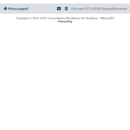
Prima pagină
Ora este UTC+03:00 Europe/Bucharest
Copyright © 2011-2022 Comunitatea BlackBerry din România - BBerry.RO
Kitesurfing