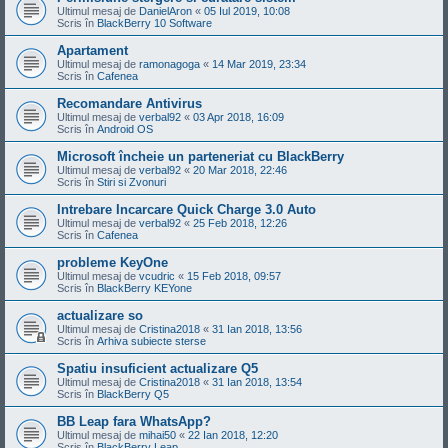
Ultimul mesaj de
DanielAron
«
05 Iul 2019, 10:08
Scris în
BlackBerry 10 Software
Apartament
Ultimul mesaj de
ramonagoga
«
14 Mar 2019, 23:34
Scris în
Cafenea
Recomandare Antivirus
Ultimul mesaj de
verbal92
«
03 Apr 2018, 16:09
Scris în
Android OS
Microsoft încheie un parteneriat cu BlackBerry
Ultimul mesaj de
verbal92
«
20 Mar 2018, 22:46
Scris în
Stiri si Zvonuri
Intrebare Incarcare Quick Charge 3.0 Auto
Ultimul mesaj de
verbal92
«
25 Feb 2018, 12:26
Scris în
Cafenea
probleme KeyOne
Ultimul mesaj de
vcudric
«
15 Feb 2018, 09:57
Scris în
BlackBerry KEYone
actualizare so
Ultimul mesaj de
Cristina2018
«
31 Ian 2018, 13:56
Scris în
Arhiva subiecte sterse
Spatiu insuficient actualizare Q5
Ultimul mesaj de
Cristina2018
«
31 Ian 2018, 13:54
Scris în
BlackBerry Q5
BB Leap fara WhatsApp?
Ultimul mesaj de
mihai50
«
22 Ian 2018, 12:20
Scris în
BlackBerry Leap