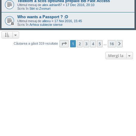
Telekom a scos optiunea prepaid BB Fast Access
Ultimul mesaj de
alex.adrian87
«
17 Dec 2016, 20:10
Scris în
Stiri si Zvonuri
Who wants a Passport ? :D
Ultimul mesaj de
allexu
«
17 Noi 2016, 15:45
Scris în
Arhiva subiecte sterse
Pagina
1
din
16
1
2
3
4
5
16
Următ
Căutarea a găsit 319 rezultate
…
Mergi la