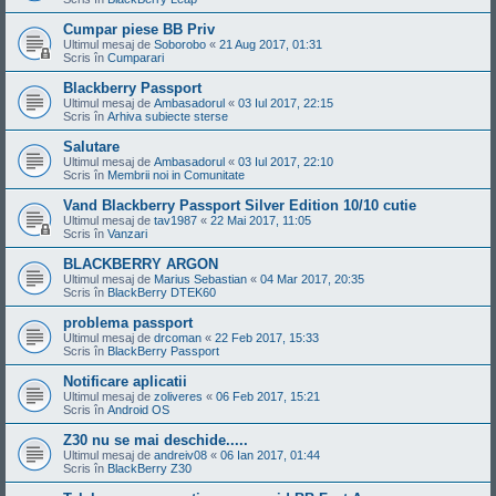
Cumpar piese BB Priv
Ultimul mesaj de
Soborobo
«
21 Aug 2017, 01:31
Scris în
Cumparari
Blackberry Passport
Ultimul mesaj de
Ambasadorul
«
03 Iul 2017, 22:15
Scris în
Arhiva subiecte sterse
Salutare
Ultimul mesaj de
Ambasadorul
«
03 Iul 2017, 22:10
Scris în
Membrii noi in Comunitate
Vand Blackberry Passport Silver Edition 10/10 cutie
Ultimul mesaj de
tav1987
«
22 Mai 2017, 11:05
Scris în
Vanzari
BLACKBERRY ARGON
Ultimul mesaj de
Marius Sebastian
«
04 Mar 2017, 20:35
Scris în
BlackBerry DTEK60
problema passport
Ultimul mesaj de
drcoman
«
22 Feb 2017, 15:33
Scris în
BlackBerry Passport
Notificare aplicatii
Ultimul mesaj de
zoliveres
«
06 Feb 2017, 15:21
Scris în
Android OS
Z30 nu se mai deschide.....
Ultimul mesaj de
andreiv08
«
06 Ian 2017, 01:44
Scris în
BlackBerry Z30