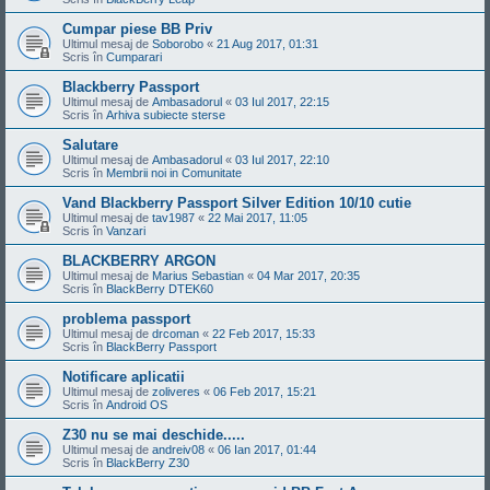
Cumpar piese BB Priv
Ultimul mesaj de
Soborobo
«
21 Aug 2017, 01:31
Scris în
Cumparari
Blackberry Passport
Ultimul mesaj de
Ambasadorul
«
03 Iul 2017, 22:15
Scris în
Arhiva subiecte sterse
Salutare
Ultimul mesaj de
Ambasadorul
«
03 Iul 2017, 22:10
Scris în
Membrii noi in Comunitate
Vand Blackberry Passport Silver Edition 10/10 cutie
Ultimul mesaj de
tav1987
«
22 Mai 2017, 11:05
Scris în
Vanzari
BLACKBERRY ARGON
Ultimul mesaj de
Marius Sebastian
«
04 Mar 2017, 20:35
Scris în
BlackBerry DTEK60
problema passport
Ultimul mesaj de
drcoman
«
22 Feb 2017, 15:33
Scris în
BlackBerry Passport
Notificare aplicatii
Ultimul mesaj de
zoliveres
«
06 Feb 2017, 15:21
Scris în
Android OS
Z30 nu se mai deschide.....
Ultimul mesaj de
andreiv08
«
06 Ian 2017, 01:44
Scris în
BlackBerry Z30