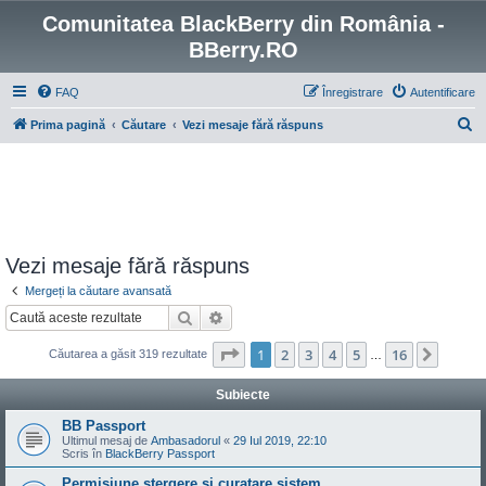
Comunitatea BlackBerry din România -
BBerry.RO
FAQ
Înregistrare
Autentificare
C
Prima pagină
Căutare
Vezi mesaje fără răspuns
ă
u
t
a
r
Vezi mesaje fără răspuns
e
Mergeți la căutare avansată
Căutare
Căutare avansată
Pagina
1
din
16
1
2
3
4
5
16
Următ
Căutarea a găsit 319 rezultate
…
Subiecte
BB Passport
Ultimul mesaj de
Ambasadorul
«
29 Iul 2019, 22:10
Scris în
BlackBerry Passport
Permisiune stergere si curatare sistem