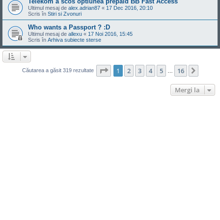
Telekom a scos optiunea prepaid BB Fast Access
Ultimul mesaj de
alex.adrian87
«
17 Dec 2016, 20:10
Scris în
Stiri si Zvonuri
Who wants a Passport ? :D
Ultimul mesaj de
allexu
«
17 Noi 2016, 15:45
Scris în
Arhiva subiecte sterse
Pagina
1
din
16
1
2
3
4
5
16
Următ
Căutarea a găsit 319 rezultate
…
Mergi la