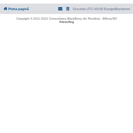
Prima pagină
Ora este UTC+03:00 Europe/Bucharest
Copyright © 2011-2022 Comunitatea BlackBerry din România - BBerry.RO
Kitesurfing