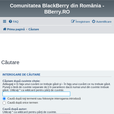
Comunitatea BlackBerry din România -
BBerry.RO
FAQ
Înregistrare
Autentificare
Prima pagină
Căutare
Căutare
INTEROGARE DE CĂUTARE
Căutare după cuvinte cheie:
Adăugaţi
+
în faţa unui cuvânt ce trebuie găsit şi
-
în faţa unui cuvânt ce nu trebuie găsit.
Puneţi o listă de cuvinte separate de
|
în paranteze dacă numai unul din cuvinte trebuie
găsit. Utilizaţi * ca wildcard pentru părţi de cuvinte.
Caută după toţi termenii sau foloseşte interogarea introdusă
Caută după orice termen
Caută după autor:
Utilizaţi * ca wildcard pentru părţi de cuvinte.