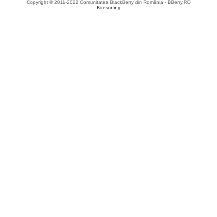
Copyright © 2011-2022 Comunitatea BlackBerry din România - BBerry.RO
Kitesurfing