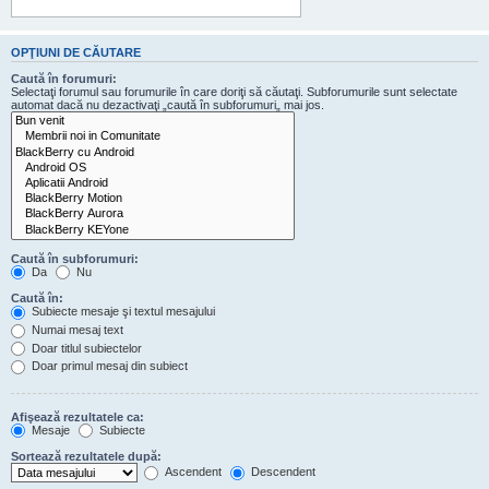
OPŢIUNI DE CĂUTARE
Caută în forumuri:
Selectaţi forumul sau forumurile în care doriţi să căutaţi. Subforumurile sunt selectate
automat dacă nu dezactivaţi „caută în subforumuri„ mai jos.
Caută în subforumuri:
Da
Nu
Caută în:
Subiecte mesaje şi textul mesajului
Numai mesaj text
Doar titlul subiectelor
Doar primul mesaj din subiect
Afişează rezultatele ca:
Mesaje
Subiecte
Sortează rezultatele după:
Ascendent
Descendent