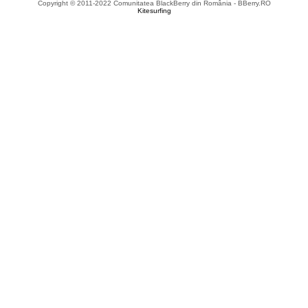
Copyright © 2011-2022 Comunitatea BlackBerry din România - BBerry.RO
Kitesurfing