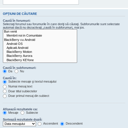
OPŢIUNI DE CĂUTARE
Caută în forumuri:
Selectaţi forumul sau forumurile în care doriţi să căutaţi. Subforumurile sunt selectate
automat dacă nu dezactivaţi „caută în subforumuri„ mai jos.
Caută în subforumuri:
Da
Nu
Caută în:
Subiecte mesaje şi textul mesajului
Numai mesaj text
Doar titlul subiectelor
Doar primul mesaj din subiect
Afişează rezultatele ca:
Mesaje
Subiecte
Sortează rezultatele după:
Ascendent
Descendent