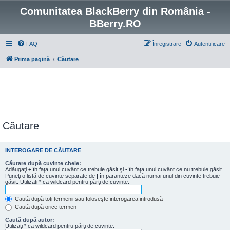
Comunitatea BlackBerry din România -
BBerry.RO
FAQ
Înregistrare
Autentificare
Prima pagină
Căutare
Căutare
INTEROGARE DE CĂUTARE
Căutare după cuvinte cheie:
Adăugaţi
+
în faţa unui cuvânt ce trebuie găsit şi
-
în faţa unui cuvânt ce nu trebuie găsit.
Puneţi o listă de cuvinte separate de
|
în paranteze dacă numai unul din cuvinte trebuie
găsit. Utilizaţi * ca wildcard pentru părţi de cuvinte.
Caută după toţi termenii sau foloseşte interogarea introdusă
Caută după orice termen
Caută după autor:
Utilizaţi * ca wildcard pentru părţi de cuvinte.