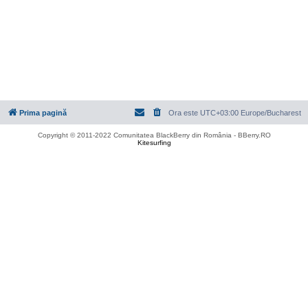
Prima pagină
Ora este UTC+03:00 Europe/Bucharest
Copyright © 2011-2022 Comunitatea BlackBerry din România - BBerry.RO
Kitesurfing