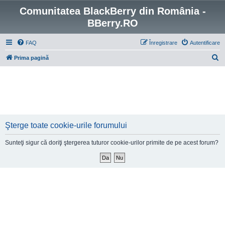
Comunitatea BlackBerry din România -
BBerry.RO
FAQ
Înregistrare
Autentificare
C
Prima pagină
ă
u
t
a
r
Şterge toate cookie-urile forumului
e
Sunteţi sigur că doriţi ştergerea tuturor cookie-urilor primite de pe acest forum?