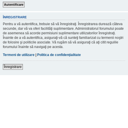
ÎNREGISTRARE
Pentru a vă autentifica, trebuie să vă înregistraţi. Înregistrarea durează câteva
secunde, dar vă va oferi facilităţi suplimentare. Administratorul forumului poate
de asemenea să acorde permisiuni suplimentare utilizatorilor înregistraţi.
Înainte de a vă autentifica, asiguraţi-vă că sunteţi familiarizat cu termenii noştri
de folosire şi politicile asociate. Vă rugăm să vă asiguraţi că aţi citit regulile
forumului înainte să navigaţi pe acesta.
Termeni de utilizare
|
Politica de confidenţialitate
Înregistrare