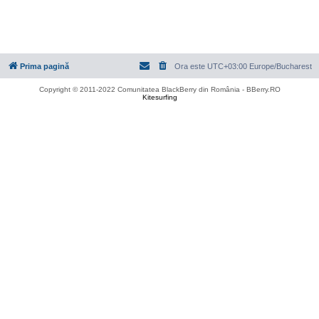
Prima pagină
Ora este UTC+03:00 Europe/Bucharest
Copyright © 2011-2022 Comunitatea BlackBerry din România - BBerry.RO
Kitesurfing