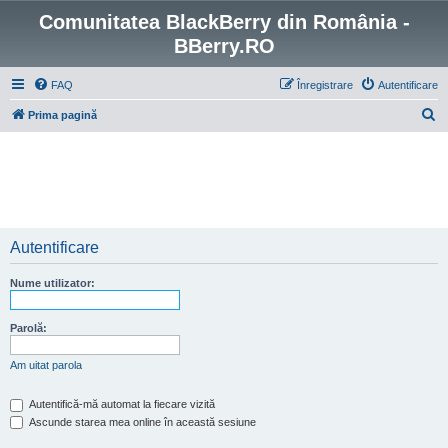
Comunitatea BlackBerry din România -
BBerry.RO
FAQ
Înregistrare
Autentificare
C
Prima pagină
ă
u
t
a
r
Autentificare
e
Nume utilizator:
Parolă:
Am uitat parola
Autentifică-mă automat la fiecare vizită
Ascunde starea mea online în această sesiune