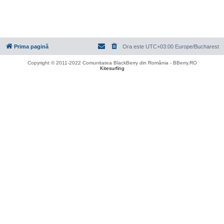
Prima pagină
Ora este UTC+03:00 Europe/Bucharest
Copyright © 2011-2022 Comunitatea BlackBerry din România - BBerry.RO
Kitesurfing