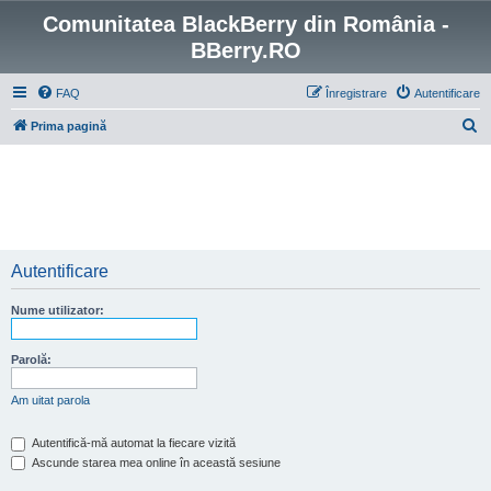
Comunitatea BlackBerry din România -
BBerry.RO
FAQ
Înregistrare
Autentificare
C
Prima pagină
ă
u
t
a
r
Autentificare
e
Nume utilizator:
Parolă:
Am uitat parola
Autentifică-mă automat la fiecare vizită
Ascunde starea mea online în această sesiune