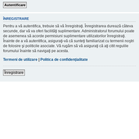
ÎNREGISTRARE
Pentru a vă autentifica, trebuie să vă înregistraţi. Înregistrarea durează câteva
secunde, dar vă va oferi facilităţi suplimentare. Administratorul forumului poate
de asemenea să acorde permisiuni suplimentare utilizatorilor înregistraţi.
Înainte de a vă autentifica, asiguraţi-vă că sunteţi familiarizat cu termenii noştri
de folosire şi politicile asociate. Vă rugăm să vă asiguraţi că aţi citit regulile
forumului înainte să navigaţi pe acesta.
Termeni de utilizare
|
Politica de confidenţialitate
Înregistrare