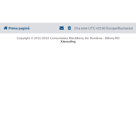
Prima pagină
Ora este UTC+03:00 Europe/Bucharest
Copyright © 2011-2022 Comunitatea BlackBerry din România - BBerry.RO
Kitesurfing