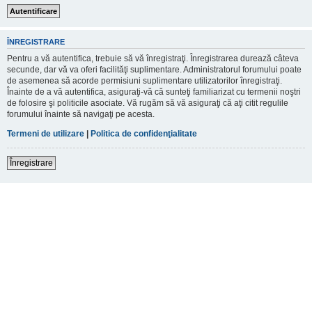
ÎNREGISTRARE
Pentru a vă autentifica, trebuie să vă înregistraţi. Înregistrarea durează câteva
secunde, dar vă va oferi facilităţi suplimentare. Administratorul forumului poate
de asemenea să acorde permisiuni suplimentare utilizatorilor înregistraţi.
Înainte de a vă autentifica, asiguraţi-vă că sunteţi familiarizat cu termenii noştri
de folosire şi politicile asociate. Vă rugăm să vă asiguraţi că aţi citit regulile
forumului înainte să navigaţi pe acesta.
Termeni de utilizare
|
Politica de confidenţialitate
Înregistrare