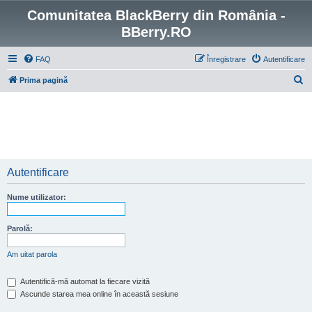
Comunitatea BlackBerry din România -
BBerry.RO
FAQ
Înregistrare
Autentificare
C
Prima pagină
ă
u
t
a
r
Autentificare
e
Nume utilizator:
Parolă:
Am uitat parola
Autentifică-mă automat la fiecare vizită
Ascunde starea mea online în această sesiune