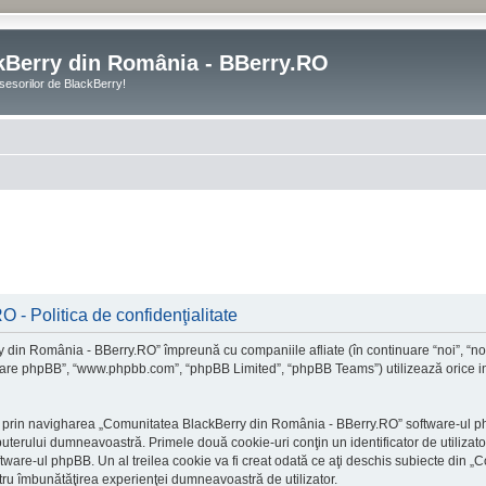
kBerry din România - BBerry.RO
sesorilor de BlackBerry!
- Politica de confidenţialitate
y din România - BBerry.RO” împreună cu companiile afliate (în continuare “noi”, “
oftware phpBB”, “www.phpbb.com”, “phpBB Limited”, “phpBB Teams”) utilizează orice inf
, prin navigharea „Comunitatea BlackBerry din România - BBerry.RO” software-ul php
terului dumneavoastră. Primele două cookie-uri conţin un identificator de utilizator 
are-ul phpBB. Un al treilea cookie va fi creat odată ce aţi deschis subiecte din „
entru îmbunătăţirea experienţei dumneavoastră de utilizator.