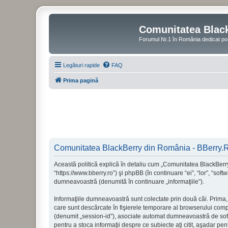
Comunitatea Blac
Forumul Nr.1 în România dedicat po
Legături rapide
FAQ
Prima pagină
Comunitatea BlackBerry din România - BBerry.RO 
Această politică explică în detaliu cum „Comunitatea BlackBerr
“https://www.bberry.ro”) şi phpBB (în continuare “ei”, “lor”, “s
dumneavoastră (denumită în continuare „informaţiile”).
Informaţiile dumneavoastră sunt colectate prin două căi. Prima
care sunt descărcate în fişierele temporare al browserului compu
(denumit „session-id”), asociate automat dumneavoastră de softw
pentru a stoca informaţii despre ce subiecte aţi citit, aşadar p