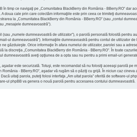
 în timp ce navigaţi pe „Comunitatea BlackBerry din România - BBerry.RO” dar ace
 doua cale prin care colectăm informaţiile este prin ceea ce trimiteţi dumneavoastră.
strarea la „Comunitatea BlackBerry din România - BBerry.RO” (sau „contul dumneavo
(sau „mesajele dumneavoastră”).
l (sau „numele dumneavoastră de utilizator”), o parolă personală folosită pentru a
mail-ul dumneavoastră”). Informaţiile dumneavoastră pentru contul de utilizator d
care ne găzduieşte. Orice informaţie în afara numelui de utilizator, parolei sau a ad
nală la discreţia „Comunitatea BlackBerry din România - BBerry.RO”. În toate cazurile,
ontul dumneavoastră aveţi opţiunea de a opta sau nu pentru a primi email-uri gener
), aşadar este securizată. Totuşi, este recomandat să nu folosiţi aceeaşi parolă pe
in România - BBerry.RO”, aşadar vă rugăm să o păziţi cu grijă. În niciun caz cineva
Dacă uitaţi parola, puteţi folosi interfaţa „Am uitat parola” oferită de software-ul
oftware-ul phpBB va genera o nouă parolă pentru accesarea contului dumneavoastră.