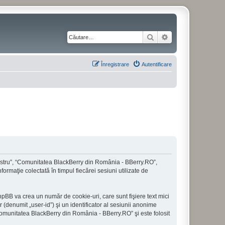
Căutare
Căutare avansată
Înregistrare
Autentificare
nostru”, “Comunitatea BlackBerry din România - BBerry.RO”,
ormaţie colectată în timpul fiecărei sesiuni utilizate de
BB va crea un număr de cookie-uri, care sunt fişiere text mici
(denumit „user-id”) şi un identificator al sesiunii anonime
Comunitatea BlackBerry din România - BBerry.RO” şi este folosit