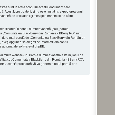
stea sunt în afara scopului acestui document care
 Acest lucru poate fi, şi nu este limitat la: expedierea unui
astră de utilizator”) şi mesajele transmise de către
utentificarea în contul dumneavoastră (sau „parola
e la „Comunitatea BlackBerry din România - BBerry.RO” sunt
resei de e-mail cerută de „Comunitatea BlackBerry din România -
 aveţi opţiunea să alegeţi ce informaţii din contul
ate automat de software-ul phpBB.
 mai multe website-uri. Parola dumneavoastră este mijlocul de
 afiliat cu „Comunitatea BlackBerry din România - BBerry.RO”,
 phpBB. Această procedură vă va genera o nouă parolă prin