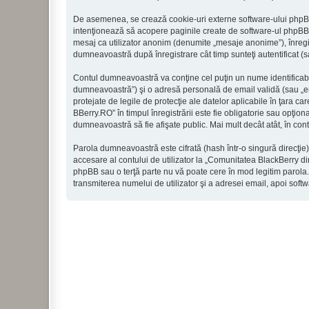
De asemenea, se crează cookie-uri externe software-ului phpBB
intenţionează să acopere paginile create de software-ul phpBB. A
mesaj ca utilizator anonim (denumite „mesaje anonime”), înregi
dumneavoastră după înregistrare cât timp sunteţi autentificat 
Contul dumneavoastră va conţine cel puţin un nume identificabi
dumneavoastră”) şi o adresă personală de email validă (sau „e
protejate de legile de protecţie ale datelor aplicabile în ţara 
BBerry.RO” în timpul înregistrării este fie obligatorie sau opţio
dumneavoastră să fie afişate public. Mai mult decât atât, în c
Parola dumneavoastră este cifrată (hash într-o singură direcţie
accesare al contului de utilizator la „Comunitatea BlackBerry d
phpBB sau o terţă parte nu vă poate cere în mod legitim parola. 
transmiterea numelui de utilizator şi a adresei email, apoi s