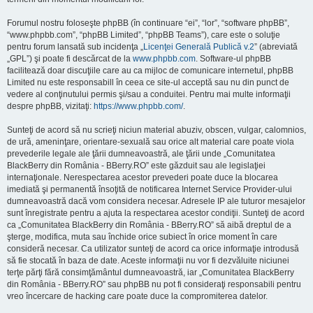
Forumul nostru foloseşte phpBB (în continuare “ei”, “lor”, “software phpBB”,
“www.phpbb.com”, “phpBB Limited”, “phpBB Teams”), care este o soluţie
pentru forum lansată sub incidenţa „
Licenţei Generală Publică v.2
” (abreviată
„GPL”) şi poate fi descărcat de la
www.phpbb.com
. Software-ul phpBB
facilitează doar discuţiile care au ca mijloc de comunicare internetul, phpBB
Limited nu este responsabill în ceea ce site-ul acceptă sau nu din punct de
vedere al conţinutului permis şi/sau a conduitei. Pentru mai multe informaţii
despre phpBB, vizitaţi:
https://www.phpbb.com/
.
Sunteţi de acord să nu scrieţi niciun material abuziv, obscen, vulgar, calomnios,
de ură, ameninţare, orientare-sexuală sau orice alt material care poate viola
prevederile legale ale ţării dumneavoastră, ale ţării unde „Comunitatea
BlackBerry din România - BBerry.RO” este găzduit sau ale legislaţiei
internaţionale. Nerespectarea acestor prevederi poate duce la blocarea
imediată şi permanentă însoţită de notificarea Internet Service Provider-ului
dumneavoastră dacă vom considera necesar. Adresele IP ale tuturor mesajelor
sunt înregistrate pentru a ajuta la respectarea acestor condiţii. Sunteţi de acord
ca „Comunitatea BlackBerry din România - BBerry.RO” să aibă dreptul de a
şterge, modifica, muta sau închide orice subiect în orice moment în care
consideră necesar. Ca utilizator sunteţi de acord ca orice informaţie introdusă
să fie stocată în baza de date. Aceste informaţii nu vor fi dezvăluite niciunei
terţe părţi fără consimţământul dumneavoastră, iar „Comunitatea BlackBerry
din România - BBerry.RO” sau phpBB nu pot fi consideraţi responsabili pentru
vreo încercare de hacking care poate duce la compromiterea datelor.