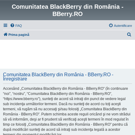
Comunitatea BlackBerry din România -
BBerry.RO
FAQ
Autentificare
C
Prima pagină
ă
u
t
a
r
Comunitatea BlackBerry din România - BBerry.RO -
e
Înregistrare
Accesând „Comunitatea BlackBerry din România - BBerry.RO” (în continuare
“noi”, “nostru”, “Comunitatea BlackBerry din România - BBerry.RO”,
“https://www.bberry.ro”), sunteţi de acord să intraţi din punct de vedere legal
sub incidenţa următorilor termeni. Dacă nu sunteţi de acord cu toţi aceşti
termeni, vă rugăm să nu accesaţi şi/sau folosiţi „Comunitatea BlackBerry din
România - BBerry.RO”. Putem schimba aceste reguli oricând şi ne vom strădui
să vă informăm, deşi ar fi prudent să verificaţi aceşti termeni în mod regulat în
timp ce folosiţi „Comunitatea BlackBerry din România - BBerry.RO” pentru că
după modificări sunteţi de acord să intraţi sub incidenţa legală a acestor
termeni din momentul modificării lor.