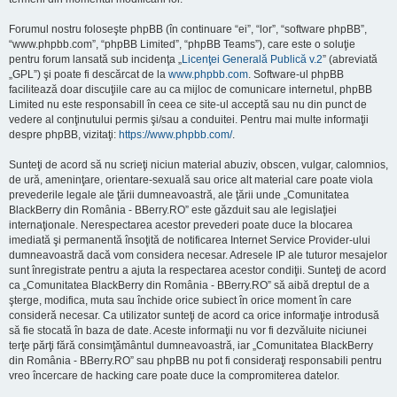
Forumul nostru foloseşte phpBB (în continuare “ei”, “lor”, “software phpBB”,
“www.phpbb.com”, “phpBB Limited”, “phpBB Teams”), care este o soluţie
pentru forum lansată sub incidenţa „
Licenţei Generală Publică v.2
” (abreviată
„GPL”) şi poate fi descărcat de la
www.phpbb.com
. Software-ul phpBB
facilitează doar discuţiile care au ca mijloc de comunicare internetul, phpBB
Limited nu este responsabill în ceea ce site-ul acceptă sau nu din punct de
vedere al conţinutului permis şi/sau a conduitei. Pentru mai multe informaţii
despre phpBB, vizitaţi:
https://www.phpbb.com/
.
Sunteţi de acord să nu scrieţi niciun material abuziv, obscen, vulgar, calomnios,
de ură, ameninţare, orientare-sexuală sau orice alt material care poate viola
prevederile legale ale ţării dumneavoastră, ale ţării unde „Comunitatea
BlackBerry din România - BBerry.RO” este găzduit sau ale legislaţiei
internaţionale. Nerespectarea acestor prevederi poate duce la blocarea
imediată şi permanentă însoţită de notificarea Internet Service Provider-ului
dumneavoastră dacă vom considera necesar. Adresele IP ale tuturor mesajelor
sunt înregistrate pentru a ajuta la respectarea acestor condiţii. Sunteţi de acord
ca „Comunitatea BlackBerry din România - BBerry.RO” să aibă dreptul de a
şterge, modifica, muta sau închide orice subiect în orice moment în care
consideră necesar. Ca utilizator sunteţi de acord ca orice informaţie introdusă
să fie stocată în baza de date. Aceste informaţii nu vor fi dezvăluite niciunei
terţe părţi fără consimţământul dumneavoastră, iar „Comunitatea BlackBerry
din România - BBerry.RO” sau phpBB nu pot fi consideraţi responsabili pentru
vreo încercare de hacking care poate duce la compromiterea datelor.