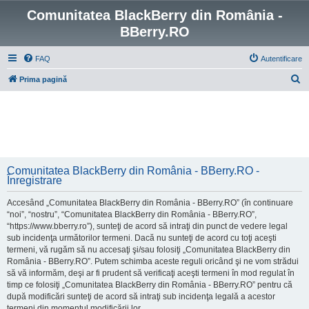
Comunitatea BlackBerry din România -
BBerry.RO
FAQ
Autentificare
C
Prima pagină
ă
u
t
a
r
Comunitatea BlackBerry din România - BBerry.RO -
e
Înregistrare
Accesând „Comunitatea BlackBerry din România - BBerry.RO” (în continuare
“noi”, “nostru”, “Comunitatea BlackBerry din România - BBerry.RO”,
“https://www.bberry.ro”), sunteţi de acord să intraţi din punct de vedere legal
sub incidenţa următorilor termeni. Dacă nu sunteţi de acord cu toţi aceşti
termeni, vă rugăm să nu accesaţi şi/sau folosiţi „Comunitatea BlackBerry din
România - BBerry.RO”. Putem schimba aceste reguli oricând şi ne vom strădui
să vă informăm, deşi ar fi prudent să verificaţi aceşti termeni în mod regulat în
timp ce folosiţi „Comunitatea BlackBerry din România - BBerry.RO” pentru că
după modificări sunteţi de acord să intraţi sub incidenţa legală a acestor
termeni din momentul modificării lor.