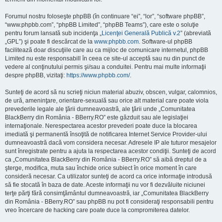
Forumul nostru foloseşte phpBB (în continuare “ei”, “lor”, “software phpBB”,
“www.phpbb.com”, “phpBB Limited”, “phpBB Teams”), care este o soluţie
pentru forum lansată sub incidenţa „
Licenţei Generală Publică v.2
” (abreviată
„GPL”) şi poate fi descărcat de la
www.phpbb.com
. Software-ul phpBB
facilitează doar discuţiile care au ca mijloc de comunicare internetul, phpBB
Limited nu este responsabill în ceea ce site-ul acceptă sau nu din punct de
vedere al conţinutului permis şi/sau a conduitei. Pentru mai multe informaţii
despre phpBB, vizitaţi:
https://www.phpbb.com/
.
Sunteţi de acord să nu scrieţi niciun material abuziv, obscen, vulgar, calomnios,
de ură, ameninţare, orientare-sexuală sau orice alt material care poate viola
prevederile legale ale ţării dumneavoastră, ale ţării unde „Comunitatea
BlackBerry din România - BBerry.RO” este găzduit sau ale legislaţiei
internaţionale. Nerespectarea acestor prevederi poate duce la blocarea
imediată şi permanentă însoţită de notificarea Internet Service Provider-ului
dumneavoastră dacă vom considera necesar. Adresele IP ale tuturor mesajelor
sunt înregistrate pentru a ajuta la respectarea acestor condiţii. Sunteţi de acord
ca „Comunitatea BlackBerry din România - BBerry.RO” să aibă dreptul de a
şterge, modifica, muta sau închide orice subiect în orice moment în care
consideră necesar. Ca utilizator sunteţi de acord ca orice informaţie introdusă
să fie stocată în baza de date. Aceste informaţii nu vor fi dezvăluite niciunei
terţe părţi fără consimţământul dumneavoastră, iar „Comunitatea BlackBerry
din România - BBerry.RO” sau phpBB nu pot fi consideraţi responsabili pentru
vreo încercare de hacking care poate duce la compromiterea datelor.