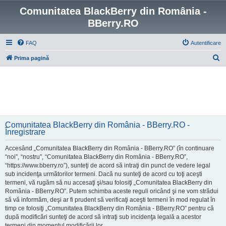
Comunitatea BlackBerry din România -
BBerry.RO
FAQ
Autentificare
C
Prima pagină
ă
u
t
a
r
Comunitatea BlackBerry din România - BBerry.RO -
e
Înregistrare
Accesând „Comunitatea BlackBerry din România - BBerry.RO” (în continuare
“noi”, “nostru”, “Comunitatea BlackBerry din România - BBerry.RO”,
“https://www.bberry.ro”), sunteţi de acord să intraţi din punct de vedere legal
sub incidenţa următorilor termeni. Dacă nu sunteţi de acord cu toţi aceşti
termeni, vă rugăm să nu accesaţi şi/sau folosiţi „Comunitatea BlackBerry din
România - BBerry.RO”. Putem schimba aceste reguli oricând şi ne vom strădui
să vă informăm, deşi ar fi prudent să verificaţi aceşti termeni în mod regulat în
timp ce folosiţi „Comunitatea BlackBerry din România - BBerry.RO” pentru că
după modificări sunteţi de acord să intraţi sub incidenţa legală a acestor
termeni din momentul modificării lor.