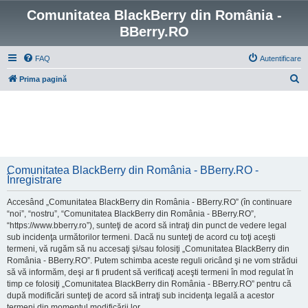
Comunitatea BlackBerry din România -
BBerry.RO
FAQ
Autentificare
C
Prima pagină
ă
u
t
a
r
Comunitatea BlackBerry din România - BBerry.RO -
e
Înregistrare
Accesând „Comunitatea BlackBerry din România - BBerry.RO” (în continuare
“noi”, “nostru”, “Comunitatea BlackBerry din România - BBerry.RO”,
“https://www.bberry.ro”), sunteţi de acord să intraţi din punct de vedere legal
sub incidenţa următorilor termeni. Dacă nu sunteţi de acord cu toţi aceşti
termeni, vă rugăm să nu accesaţi şi/sau folosiţi „Comunitatea BlackBerry din
România - BBerry.RO”. Putem schimba aceste reguli oricând şi ne vom strădui
să vă informăm, deşi ar fi prudent să verificaţi aceşti termeni în mod regulat în
timp ce folosiţi „Comunitatea BlackBerry din România - BBerry.RO” pentru că
după modificări sunteţi de acord să intraţi sub incidenţa legală a acestor
termeni din momentul modificării lor.