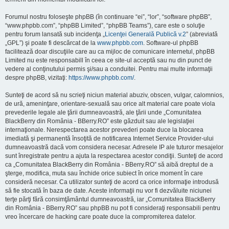
Forumul nostru foloseşte phpBB (în continuare “ei”, “lor”, “software phpBB”,
“www.phpbb.com”, “phpBB Limited”, “phpBB Teams”), care este o soluţie
pentru forum lansată sub incidenţa „
Licenţei Generală Publică v.2
” (abreviată
„GPL”) şi poate fi descărcat de la
www.phpbb.com
. Software-ul phpBB
facilitează doar discuţiile care au ca mijloc de comunicare internetul, phpBB
Limited nu este responsabill în ceea ce site-ul acceptă sau nu din punct de
vedere al conţinutului permis şi/sau a conduitei. Pentru mai multe informaţii
despre phpBB, vizitaţi:
https://www.phpbb.com/
.
Sunteţi de acord să nu scrieţi niciun material abuziv, obscen, vulgar, calomnios,
de ură, ameninţare, orientare-sexuală sau orice alt material care poate viola
prevederile legale ale ţării dumneavoastră, ale ţării unde „Comunitatea
BlackBerry din România - BBerry.RO” este găzduit sau ale legislaţiei
internaţionale. Nerespectarea acestor prevederi poate duce la blocarea
imediată şi permanentă însoţită de notificarea Internet Service Provider-ului
dumneavoastră dacă vom considera necesar. Adresele IP ale tuturor mesajelor
sunt înregistrate pentru a ajuta la respectarea acestor condiţii. Sunteţi de acord
ca „Comunitatea BlackBerry din România - BBerry.RO” să aibă dreptul de a
şterge, modifica, muta sau închide orice subiect în orice moment în care
consideră necesar. Ca utilizator sunteţi de acord ca orice informaţie introdusă
să fie stocată în baza de date. Aceste informaţii nu vor fi dezvăluite niciunei
terţe părţi fără consimţământul dumneavoastră, iar „Comunitatea BlackBerry
din România - BBerry.RO” sau phpBB nu pot fi consideraţi responsabili pentru
vreo încercare de hacking care poate duce la compromiterea datelor.