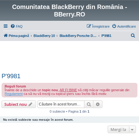
Comunitatea BlackBerry din România -
BBerry.RO
FAQ
Înregistrare
Autentificare
C
Prima pagină
BlackBerry 10
BlackBerry Porsche Design Series
P'9981
ă
u
t
a
r
P'9981
e
Reguli forum
Înainte de a deschide un
topic nou
,
AR FI BINE
să citiţi măcar regulile generale din
Regulament
ca să nu vă treziţi cu topicul şters sau închis fără motiv.
Căutare
Căutare avansată
Subiect nou
0 subiecte • Pagina
1
din
1
Nu există subiecte sau mesaje în acest forum.
Mergi la