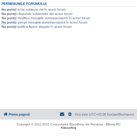
PERMISIUNILE FORUMULUI
Nu puteţi
scrie subiecte noi în acest forum
Nu puteţi
răspunde subiectelor din acest forum
Nu puteţi
modifica mesajele dumneavoastră în acest forum
Nu puteţi
şterge mesajele dumneavoastră în acest forum
Nu puteţi
publica fişiere ataşate în acest forum
Prima pagină
Ora este UTC+03:00 Europe/Bucharest
Copyright © 2011-2022 Comunitatea BlackBerry din România - BBerry.RO
Kitesurfing