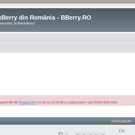
kBerry din România - BBerry.RO
sesorilor de BlackBerry!
e generale din
Regulament
ca să nu vă treziţi cu topicul şters sau închis fără motiv.
are avansată
RĂSPUNSURI
132
1
10
11
12
13
14