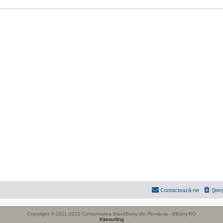
Contactează-ne
Şter
Copyright © 2011-2022 Comunitatea BlackBerry din România - BBerry.RO
Kitesurfing