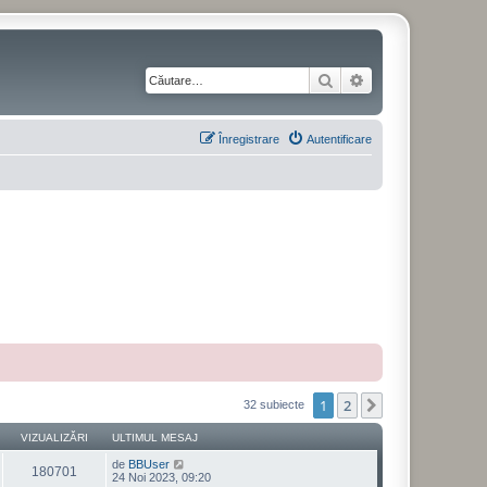
Căutare
Căutare avansată
Înregistrare
Autentificare
1
2
Următorul
32 subiecte
VIZUALIZĂRI
ULTIMUL MESAJ
de
BBUser
180701
24 Noi 2023, 09:20