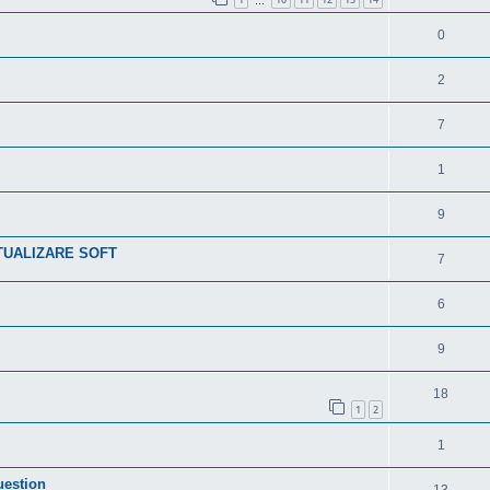
…
0
2
7
1
9
TUALIZARE SOFT
7
6
9
18
1
2
1
uestion
13