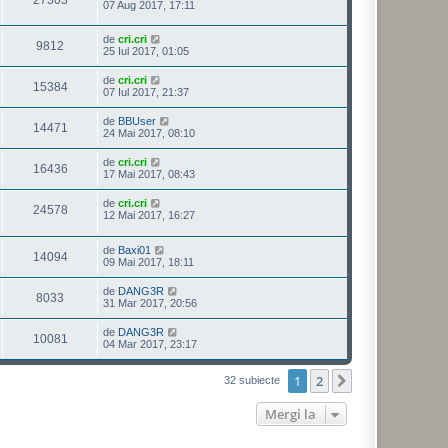
07 Aug 2017, 17:11
de
cri.cri
9812
25 Iul 2017, 01:05
de
cri.cri
15384
07 Iul 2017, 21:37
de
BBUser
14471
24 Mai 2017, 08:10
de
cri.cri
16436
17 Mai 2017, 08:43
de
cri.cri
24578
12 Mai 2017, 16:27
de
Baxi01
14094
09 Mai 2017, 18:11
de
DANG3R
8033
31 Mar 2017, 20:56
de
DANG3R
10081
04 Mar 2017, 23:17
1
2
Următorul
32 subiecte
Mergi la