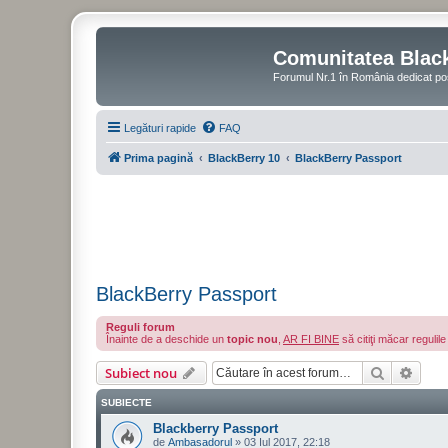
Comunitatea Blac
Forumul Nr.1 în România dedicat po
Legături rapide
FAQ
Prima pagină
BlackBerry 10
BlackBerry Passport
BlackBerry Passport
Reguli forum
Înainte de a deschide un
topic nou
,
AR FI BINE
să citiţi măcar regulil
Căutare
Căut
Subiect nou
SUBIECTE
Blackberry Passport
de
Ambasadorul
»
03 Iul 2017, 22:18