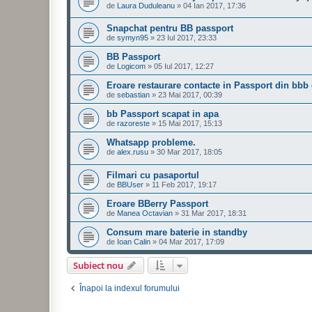
de
Laura Duduleanu
»
04 Ian 2017, 17:36
Snapchat pentru BB passport
de
symyn95
»
23 Iul 2017, 23:33
BB Passport
de
Logicom
»
05 Iul 2017, 12:27
Eroare restaurare contacte in Passport din bbb 
de
sebastian
»
23 Mai 2017, 00:39
bb Passport scapat in apa
de
razoreste
»
15 Mai 2017, 15:13
Whatsapp probleme.
de
alex.rusu
»
30 Mar 2017, 18:05
Filmari cu pasaportul
de
BBUser
»
11 Feb 2017, 19:17
Eroare BBerry Passport
de
Manea Octavian
»
31 Mar 2017, 18:31
Consum mare baterie in standby
de
Ioan Calin
»
04 Mar 2017, 17:09
Subiect nou
Înapoi la indexul forumului