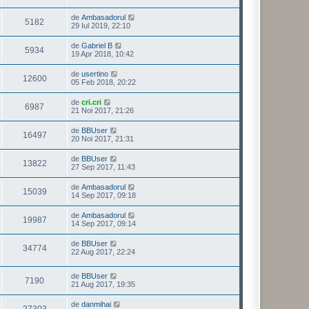
de
Ambasadorul
5182
29 Iul 2019, 22:10
de
Gabriel B
5934
19 Apr 2018, 10:42
de
usertino
12600
05 Feb 2018, 20:22
de
cri.cri
6987
21 Noi 2017, 21:26
de
BBUser
16497
20 Noi 2017, 21:31
de
BBUser
13822
27 Sep 2017, 11:43
de
Ambasadorul
15039
14 Sep 2017, 09:18
de
Ambasadorul
19987
14 Sep 2017, 09:14
de
BBUser
34774
22 Aug 2017, 22:24
de
BBUser
7190
21 Aug 2017, 19:35
de
danmihai
27303