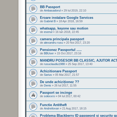
BB Passport
de
Ambasadorul
»
29 Iul 2019, 22:10
Eroare instalare Google Services
de
Gabriel B
»
18 Apr 2018, 16:59
whatsapp, keyone sau motion
de
esenul
»
16 Ian 2018, 22:45
camera principala passport
de
alexandru rusu
»
20 Noi 2017, 23:20
Pensionez Passportul .....
de
BBUser
»
15 Oct 2017, 23:16
MANDRU POSESOR BB CLASSIC, AJUTOR AC
de
rusuclaudiu1988
»
25 Sep 2017, 13:40
Achizitionare Passport
de
Sarius
»
05 Mai 2017, 21:57
De unde achiziționez ??
de
Denis
»
26 Iul 2017, 11:55
Passport se incinge
de
solexxro
»
04 Iul 2017, 00:42
Functie Antitheft
de
AndreiIovan
»
21 Aug 2017, 18:15
Problema Blackberry ID password si security q