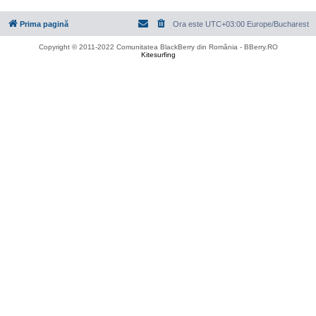
Prima pagină
Ora este UTC+03:00 Europe/Bucharest
Copyright © 2011-2022 Comunitatea BlackBerry din România - BBerry.RO
Kitesurfing