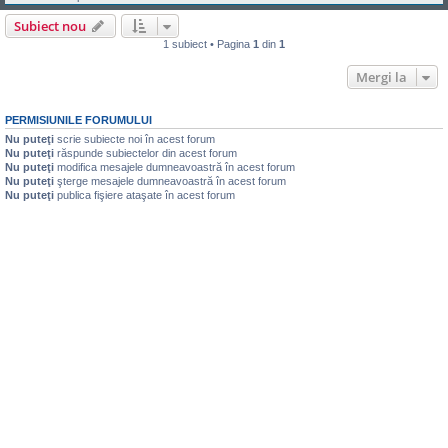
Subiect nou
1 subiect • Pagina
1
din
1
Mergi la
PERMISIUNILE FORUMULUI
Nu puteţi
scrie subiecte noi în acest forum
Nu puteţi
răspunde subiectelor din acest forum
Nu puteţi
modifica mesajele dumneavoastră în acest forum
Nu puteţi
şterge mesajele dumneavoastră în acest forum
Nu puteţi
publica fişiere ataşate în acest forum