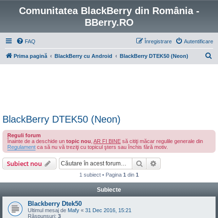
Comunitatea BlackBerry din România -
BBerry.RO
FAQ
Înregistrare
Autentificare
C
Prima pagină
BlackBerry cu Android
BlackBerry DTEK50 (Neon)
ă
u
t
a
r
BlackBerry DTEK50 (Neon)
e
Reguli forum
Înainte de a deschide un
topic nou
,
AR FI BINE
să citiţi măcar regulile generale din
Regulament
ca să nu vă treziţi cu topicul şters sau închis fără motiv.
Căutare
Căutare avansată
Subiect nou
1 subiect • Pagina
1
din
1
Subiecte
Blackberry Dtek50
Ultimul mesaj de
Mafy
«
31 Dec 2016, 15:21
Răspunsuri:
3