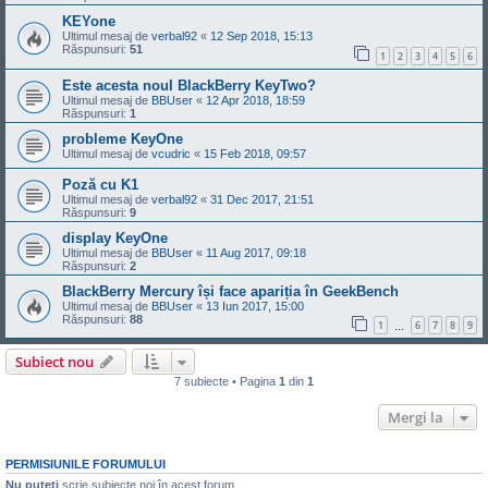
KEYone
Ultimul mesaj de
verbal92
«
12 Sep 2018, 15:13
Răspunsuri:
51
1
2
3
4
5
6
Este acesta noul BlackBerry KeyTwo?
Ultimul mesaj de
BBUser
«
12 Apr 2018, 18:59
Răspunsuri:
1
probleme KeyOne
Ultimul mesaj de
vcudric
«
15 Feb 2018, 09:57
Poză cu K1
Ultimul mesaj de
verbal92
«
31 Dec 2017, 21:51
Răspunsuri:
9
display KeyOne
Ultimul mesaj de
BBUser
«
11 Aug 2017, 09:18
Răspunsuri:
2
BlackBerry Mercury își face apariția în GeekBench
Ultimul mesaj de
BBUser
«
13 Iun 2017, 15:00
Răspunsuri:
88
1
6
7
8
9
…
Subiect nou
7 subiecte • Pagina
1
din
1
Mergi la
PERMISIUNILE FORUMULUI
Nu puteţi
scrie subiecte noi în acest forum