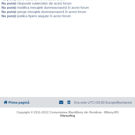
Nu puteţi
răspunde subiectelor din acest forum
Nu puteţi
modifica mesajele dumneavoastră în acest forum
Nu puteţi
şterge mesajele dumneavoastră în acest forum
Nu puteţi
publica fişiere ataşate în acest forum
Prima pagină
Ora este UTC+03:00 Europe/Bucharest
Copyright © 2011-2022 Comunitatea BlackBerry din România - BBerry.RO
Kitesurfing