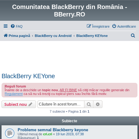
Comunitatea BlackBerry din România -
BBerry.RO
FAQ
Înregistrare
Autentificare
C
Prima pagină
BlackBerry cu Android
BlackBerry KEYone
ă
u
t
a
r
BlackBerry KEYone
e
Reguli forum
Înainte de a deschide un
topic nou
,
AR FI BINE
să citiţi măcar regulile generale din
Regulament
ca să nu vă treziţi cu topicul şters sau închis fără motiv.
Căutare
Căutare avansată
Subiect nou
7 subiecte • Pagina
1
din
1
Subiecte
Probleme semnal Blackberry keyone
Ultimul mesaj de
cri.cri
«
19 Iun 2019, 07:38
Răspunsuri:
1