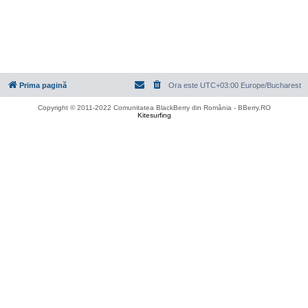
Prima pagină
Ora este UTC+03:00 Europe/Bucharest
Copyright © 2011-2022 Comunitatea BlackBerry din România - BBerry.RO
Kitesurfing