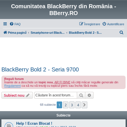
Comunitatea BlackBerry din România -
BBerry.RO
FAQ
Înregistrare
Autentificare
C
Prima pagină
Smartphone-uri BlackBerry cu OS 4-7
BlackBerry Bold 2 - Seria 9700
ă
u
t
a
r
BlackBerry Bold 2 - Seria 9700
e
Reguli forum
Înainte de a deschide un
topic nou
,
AR FI BINE
să citiţi măcar regulile generale din
Regulament
ca să nu vă treziţi cu topicul şters sau închis fără motiv.
Căutare
Căutare avansată
Subiect nou
1
2
3
4
Următorul
68 subiecte
Subiecte
Help ! Ecran Blocat !