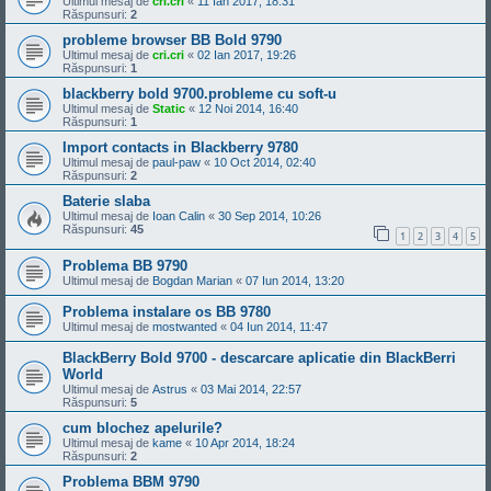
Ultimul mesaj de
cri.cri
«
11 Ian 2017, 18:31
Răspunsuri:
2
probleme browser BB Bold 9790
Ultimul mesaj de
cri.cri
«
02 Ian 2017, 19:26
Răspunsuri:
1
blackberry bold 9700.probleme cu soft-u
Ultimul mesaj de
Static
«
12 Noi 2014, 16:40
Răspunsuri:
1
Import contacts in Blackberry 9780
Ultimul mesaj de
paul-paw
«
10 Oct 2014, 02:40
Răspunsuri:
2
Baterie slaba
Ultimul mesaj de
Ioan Calin
«
30 Sep 2014, 10:26
Răspunsuri:
45
1
2
3
4
5
Problema BB 9790
Ultimul mesaj de
Bogdan Marian
«
07 Iun 2014, 13:20
Problema instalare os BB 9780
Ultimul mesaj de
mostwanted
«
04 Iun 2014, 11:47
BlackBerry Bold 9700 - descarcare aplicatie din BlackBerri
World
Ultimul mesaj de
Astrus
«
03 Mai 2014, 22:57
Răspunsuri:
5
cum blochez apelurile?
Ultimul mesaj de
kame
«
10 Apr 2014, 18:24
Răspunsuri:
2
Problema BBM 9790