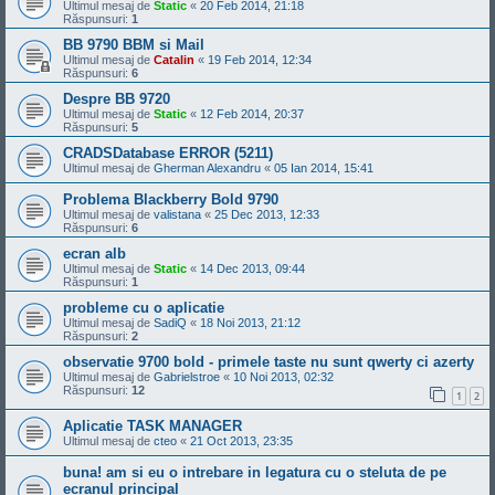
Ultimul mesaj de
Static
«
20 Feb 2014, 21:18
Răspunsuri:
1
BB 9790 BBM si Mail
Ultimul mesaj de
Catalin
«
19 Feb 2014, 12:34
Răspunsuri:
6
Despre BB 9720
Ultimul mesaj de
Static
«
12 Feb 2014, 20:37
Răspunsuri:
5
CRADSDatabase ERROR (5211)
Ultimul mesaj de
Gherman Alexandru
«
05 Ian 2014, 15:41
Problema Blackberry Bold 9790
Ultimul mesaj de
valistana
«
25 Dec 2013, 12:33
Răspunsuri:
6
ecran alb
Ultimul mesaj de
Static
«
14 Dec 2013, 09:44
Răspunsuri:
1
probleme cu o aplicatie
Ultimul mesaj de
SadiQ
«
18 Noi 2013, 21:12
Răspunsuri:
2
observatie 9700 bold - primele taste nu sunt qwerty ci azerty
Ultimul mesaj de
Gabrielstroe
«
10 Noi 2013, 02:32
Răspunsuri:
12
1
2
Aplicatie TASK MANAGER
Ultimul mesaj de
cteo
«
21 Oct 2013, 23:35
buna! am si eu o intrebare in legatura cu o steluta de pe
ecranul principal