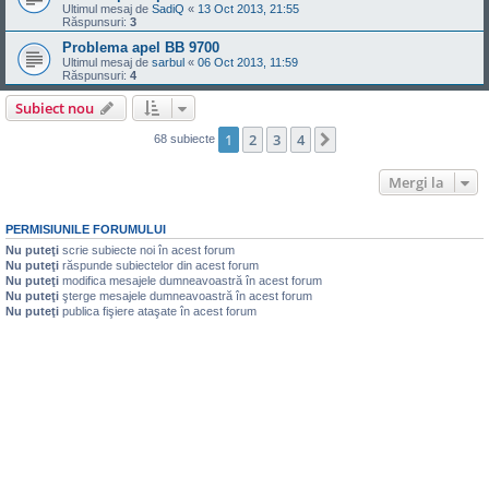
Ultimul mesaj de
SadiQ
«
13 Oct 2013, 21:55
Răspunsuri:
3
Problema apel BB 9700
Ultimul mesaj de
sarbul
«
06 Oct 2013, 11:59
Răspunsuri:
4
Subiect nou
1
2
3
4
Următorul
68 subiecte
Mergi la
PERMISIUNILE FORUMULUI
Nu puteţi
scrie subiecte noi în acest forum
Nu puteţi
răspunde subiectelor din acest forum
Nu puteţi
modifica mesajele dumneavoastră în acest forum
Nu puteţi
şterge mesajele dumneavoastră în acest forum
Nu puteţi
publica fişiere ataşate în acest forum