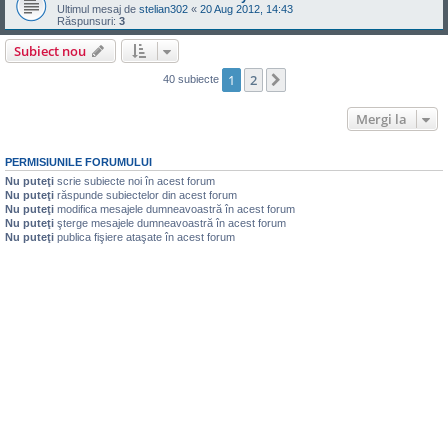
Ultimul mesaj de
stelian302
«
20 Aug 2012, 14:43
Răspunsuri:
3
Subiect nou
1
2
Următorul
40 subiecte
Mergi la
PERMISIUNILE FORUMULUI
Nu puteţi
scrie subiecte noi în acest forum
Nu puteţi
răspunde subiectelor din acest forum
Nu puteţi
modifica mesajele dumneavoastră în acest forum
Nu puteţi
şterge mesajele dumneavoastră în acest forum
Nu puteţi
publica fişiere ataşate în acest forum