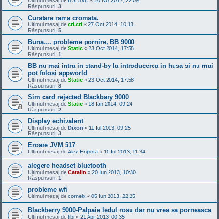
Ultimul mesaj de
BUL5VC
«
20 Noi 2017, 22:09
Răspunsuri:
3
Curatare rama cromata.
Ultimul mesaj de
cri.cri
«
27 Oct 2014, 10:13
Răspunsuri:
5
Buna.... probleme pornire, BB 9000
Ultimul mesaj de
Static
«
23 Oct 2014, 17:58
Răspunsuri:
1
BB nu mai intra in stand-by la introducerea in husa si nu mai
pot folosi appworld
Ultimul mesaj de
Static
«
23 Oct 2014, 17:58
Răspunsuri:
8
Sim card rejected Blackbary 9000
Ultimul mesaj de
Static
«
18 Ian 2014, 09:24
Răspunsuri:
2
Display echivalent
Ultimul mesaj de
Dixon
«
11 Iul 2013, 09:25
Răspunsuri:
3
Eroare JVM 517
Ultimul mesaj de
Alex Hojbota
«
10 Iul 2013, 11:34
alegere headset bluetooth
Ultimul mesaj de
Catalin
«
20 Iun 2013, 10:30
Răspunsuri:
1
probleme wfi
Ultimul mesaj de
cornelx
«
05 Iun 2013, 22:25
Blackberry 9000-Palpaie ledul rosu dar nu vrea sa porneasca
Ultimul mesaj de
tibi
«
21 Apr 2013, 00:35