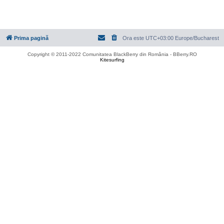
Prima pagină
Ora este UTC+03:00 Europe/Bucharest
Copyright © 2011-2022 Comunitatea BlackBerry din România - BBerry.RO
Kitesurfing