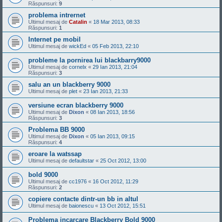
Răspunsuri:
9
problema intrernet
Ultimul mesaj de
Catalin
«
18 Mar 2013, 08:33
Răspunsuri:
1
Internet pe mobil
Ultimul mesaj de
wickEd
«
05 Feb 2013, 22:10
probleme la pornirea lui blackbarry9000
Ultimul mesaj de
cornelx
«
29 Ian 2013, 21:04
Răspunsuri:
3
salu an un blackberry 9000
Ultimul mesaj de
plet
«
23 Ian 2013, 21:33
versiune ecran blackberry 9000
Ultimul mesaj de
Dixon
«
08 Ian 2013, 18:56
Răspunsuri:
3
Problema BB 9000
Ultimul mesaj de
Dixon
«
05 Ian 2013, 09:15
Răspunsuri:
4
eroare la watssap
Ultimul mesaj de
defaultstar
«
25 Oct 2012, 13:00
bold 9000
Ultimul mesaj de
cc1976
«
16 Oct 2012, 11:29
Răspunsuri:
2
copiere contacte dintr-un bb in altul
Ultimul mesaj de
baionescu
«
13 Oct 2012, 15:51
Problema incarcare Blackberry Bold 9000