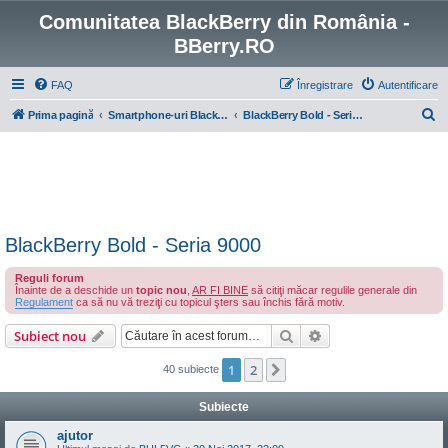
Comunitatea BlackBerry din România -
BBerry.RO
FAQ
Înregistrare
Autentificare
C
Prima pagină
Smartphone-uri BlackBerry cu OS 4-7
BlackBerry Bold - Seria 9000
ă
u
t
a
r
BlackBerry Bold - Seria 9000
e
Reguli forum
Înainte de a deschide un
topic nou
,
AR FI BINE
să citiţi măcar regulile generale din
Regulament
ca să nu vă treziţi cu topicul şters sau închis fără motiv.
Căutare
Căutare avansată
Subiect nou
1
2
Următorul
40 subiecte
Subiecte
ajutor