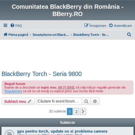
Comunitatea BlackBerry din România -
BBerry.RO
FAQ
Înregistrare
Autentificare
C
Prima pagină
Smartphone-uri BlackBerry cu OS 4-7
BlackBerry Torch - Seria 9800
ă
u
t
a
r
BlackBerry Torch - Seria 9800
e
Reguli forum
Înainte de a deschide un
topic nou
,
AR FI BINE
să citiţi măcar regulile generale din
Regulament
ca să nu vă treziţi cu topicul şters sau închis fără motiv.
Căutare
Căutare avansată
Subiect nou
1
2
Următorul
32 subiecte
Subiecte
gps pentru torch, update os si problema camera