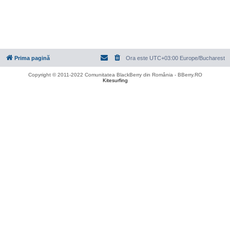
Prima pagină
Ora este UTC+03:00 Europe/Bucharest
Copyright © 2011-2022 Comunitatea BlackBerry din România - BBerry.RO
Kitesurfing