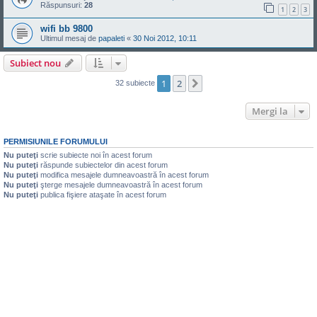
Răspunsuri:
28
1
2
3
wifi bb 9800
Ultimul mesaj de
papaleti
«
30 Noi 2012, 10:11
Subiect nou
1
2
Următorul
32 subiecte
Mergi la
PERMISIUNILE FORUMULUI
Nu puteţi
scrie subiecte noi în acest forum
Nu puteţi
răspunde subiectelor din acest forum
Nu puteţi
modifica mesajele dumneavoastră în acest forum
Nu puteţi
şterge mesajele dumneavoastră în acest forum
Nu puteţi
publica fişiere ataşate în acest forum