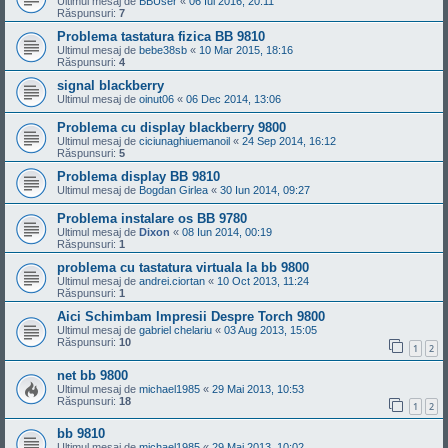
Ultimul mesaj de
BBUser
«
06 Iul 2016, 20:11
Răspunsuri:
7
Problema tastatura fizica BB 9810
Ultimul mesaj de
bebe38sb
«
10 Mar 2015, 18:16
Răspunsuri:
4
signal blackberry
Ultimul mesaj de
oinut06
«
06 Dec 2014, 13:06
Problema cu display blackberry 9800
Ultimul mesaj de
ciciunaghiuemanoil
«
24 Sep 2014, 16:12
Răspunsuri:
5
Problema display BB 9810
Ultimul mesaj de
Bogdan Girlea
«
30 Iun 2014, 09:27
Problema instalare os BB 9780
Ultimul mesaj de
Dixon
«
08 Iun 2014, 00:19
Răspunsuri:
1
problema cu tastatura virtuala la bb 9800
Ultimul mesaj de
andrei.ciortan
«
10 Oct 2013, 11:24
Răspunsuri:
1
Aici Schimbam Impresii Despre Torch 9800
Ultimul mesaj de
gabriel chelariu
«
03 Aug 2013, 15:05
Răspunsuri:
10
1
2
net bb 9800
Ultimul mesaj de
michael1985
«
29 Mai 2013, 10:53
Răspunsuri:
18
1
2
bb 9810
Ultimul mesaj de
michael1985
«
29 Mai 2013, 10:02