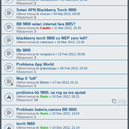
Răspunsuri:
2
Setari APN Blackberry Torch 9800
Ultimul mesaj de
mnzwu
«
04 Mai 2013, 09:05
Răspunsuri:
6
BB 9800 setari internet fara BBS?
Ultimul mesaj de
Catalin
«
11 Mar 2013, 18:29
Răspunsuri:
3
blackberry torch 9800 cu MEP zero left?
Ultimul mesaj de
robertooo
«
10 Mar 2013, 13:39
Bb 9800
Ultimul mesaj de
sergiulyca
«
13 Feb 2013, 09:09
Răspunsuri:
2
Problema App World
Ultimul mesaj de
grigorepagu
«
08 Feb 2013, 15:53
Răspunsuri:
1
Mep 0 "left"
Ultimul mesaj de
Dixon
«
17 Ian 2013, 01:11
Răspunsuri:
2
problema bb 9800. va rog sa ma ajutati
Ultimul mesaj de
Static
«
24 Dec 2012, 00:21
Răspunsuri:
14
1
2
Probleam baterie,camera BB 9800
Ultimul mesaj de
Static
«
22 Dec 2012, 14:53
Răspunsuri:
1
torch 9860
Ultimul mesaj de
Static
«
14 Dec 2012, 21:14