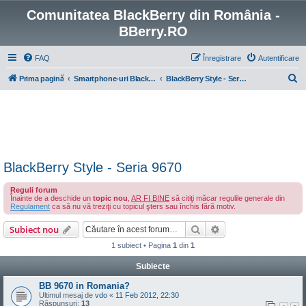
Comunitatea BlackBerry din România -
BBerry.RO
FAQ
Înregistrare
Autentificare
C
Prima pagină
Smartphone-uri BlackBerry cu OS 4-7
BlackBerry Style - Seria 9670
ă
u
t
a
r
BlackBerry Style - Seria 9670
e
Reguli forum
Înainte de a deschide un
topic nou
,
AR FI BINE
să citiţi măcar regulile generale din
Regulament
ca să nu vă treziţi cu topicul şters sau închis fără motiv.
Căutare
Căutare avansată
Subiect nou
1 subiect • Pagina
1
din
1
Subiecte
BB 9670 in Romania?
Ultimul mesaj de
vdo
«
11 Feb 2012, 22:30
Răspunsuri:
13