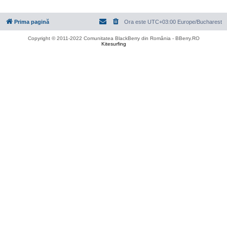
Prima pagină
Ora este UTC+03:00 Europe/Bucharest
Copyright © 2011-2022 Comunitatea BlackBerry din România - BBerry.RO
Kitesurfing