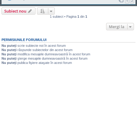
1
2
Subiect nou
1 subiect • Pagina
1
din
1
Mergi la
PERMISIUNILE FORUMULUI
Nu puteţi
scrie subiecte noi în acest forum
Nu puteţi
răspunde subiectelor din acest forum
Nu puteţi
modifica mesajele dumneavoastră în acest forum
Nu puteţi
şterge mesajele dumneavoastră în acest forum
Nu puteţi
publica fişiere ataşate în acest forum