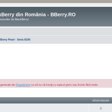
kBerry din România - BBerry.RO
sesorilor de BlackBerry!
Berry Pearl - Seria 8100
e generale din
Regulament
ca să nu vă treziţi cu topicul şters sau închis fără motiv.
are avansată
RĂSPUNSURI
0