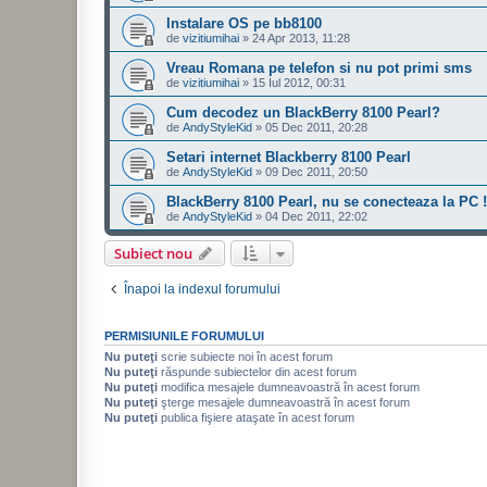
Instalare OS pe bb8100
de
vizitiumihai
»
24 Apr 2013, 11:28
Vreau Romana pe telefon si nu pot primi sms
de
vizitiumihai
»
15 Iul 2012, 00:31
Cum decodez un BlackBerry 8100 Pearl?
de
AndyStyleKid
»
05 Dec 2011, 20:28
Setari internet Blackberry 8100 Pearl
de
AndyStyleKid
»
09 Dec 2011, 20:50
BlackBerry 8100 Pearl, nu se conecteaza la PC !
de
AndyStyleKid
»
04 Dec 2011, 22:02
Subiect nou
Înapoi la indexul forumului
PERMISIUNILE FORUMULUI
Nu puteţi
scrie subiecte noi în acest forum
Nu puteţi
răspunde subiectelor din acest forum
Nu puteţi
modifica mesajele dumneavoastră în acest forum
Nu puteţi
şterge mesajele dumneavoastră în acest forum
Nu puteţi
publica fişiere ataşate în acest forum