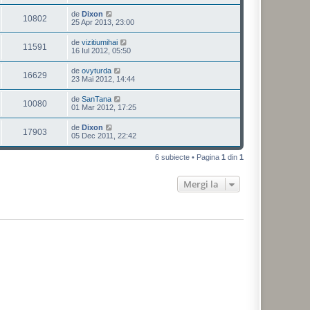
de
Dixon
10802
25 Apr 2013, 23:00
de
vizitiumihai
11591
16 Iul 2012, 05:50
de
ovyturda
16629
23 Mai 2012, 14:44
de
SanTana
10080
01 Mar 2012, 17:25
de
Dixon
17903
05 Dec 2011, 22:42
6 subiecte • Pagina
1
din
1
Mergi la