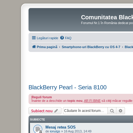
Comunitatea Blac
Forumul Nr.1 în România dedicat po
Legături rapide
FAQ
Prima pagină
Smartphone-uri BlackBerry cu OS 4-7
Black
BlackBerry Pearl - Seria 8100
Reguli forum
Înainte de a deschide un
topic nou
,
AR FI BINE
să citiţi măcar regulil
Căutare
Căut
Subiect nou
SUBIECTE
Mesaj retea SOS
de
ionutgs
»
16 Aug 2013, 14:49