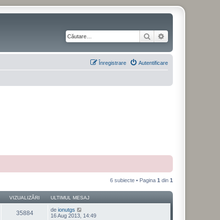
Căutare
Căutare avansată
Înregistrare
Autentificare
6 subiecte • Pagina
1
din
1
VIZUALIZĂRI
ULTIMUL MESAJ
de
ionutgs
35884
16 Aug 2013, 14:49