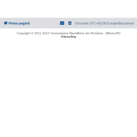
Prima pagină
Ora este UTC+03:00 Europe/Bucharest
Copyright © 2011-2022 Comunitatea BlackBerry din România - BBerry.RO
Kitesurfing