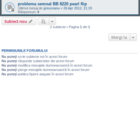
problema semnal BB 8220 pearl flip
Ultimul mesaj de
greuceanu
«
26 Apr 2012, 21:19
Răspunsuri:
4
Subiect nou
2 subiecte • Pagina
1
din
1
Mergi la
PERMISIUNILE FORUMULUI
Nu puteţi
scrie subiecte noi în acest forum
Nu puteţi
răspunde subiectelor din acest forum
Nu puteţi
modifica mesajele dumneavoastră în acest forum
Nu puteţi
şterge mesajele dumneavoastră în acest forum
Nu puteţi
publica fişiere ataşate în acest forum