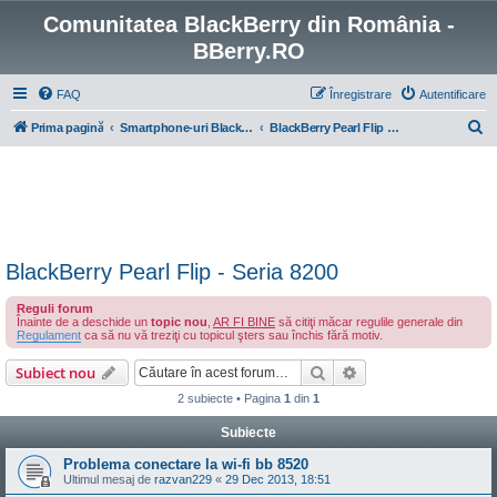
Comunitatea BlackBerry din România -
BBerry.RO
FAQ
Înregistrare
Autentificare
C
Prima pagină
Smartphone-uri BlackBerry cu OS 4-7
BlackBerry Pearl Flip - Seria 8200
ă
u
t
a
r
BlackBerry Pearl Flip - Seria 8200
e
Reguli forum
Înainte de a deschide un
topic nou
,
AR FI BINE
să citiţi măcar regulile generale din
Regulament
ca să nu vă treziţi cu topicul şters sau închis fără motiv.
Căutare
Căutare avansată
Subiect nou
2 subiecte • Pagina
1
din
1
Subiecte
Problema conectare la wi-fi bb 8520
Ultimul mesaj de
razvan229
«
29 Dec 2013, 18:51