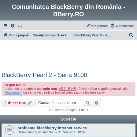
Comunitatea BlackBerry din România -
BBerry.RO
FAQ
Înregistrare
Autentificare
C
Prima pagină
Smartphone-uri BlackBerry cu OS 4-7
BlackBerry Pearl 2 - Seria 9100
ă
u
t
a
r
BlackBerry Pearl 2 - Seria 9100
e
Reguli forum
Înainte de a deschide un
topic nou
,
AR FI BINE
să citiţi măcar regulile generale din
Regulament
ca să nu vă treziţi cu topicul şters sau închis fără motiv.
Căutare
Căutare avansată
Subiect nou
2 subiecte • Pagina
1
din
1
Subiecte
probleme blackberry internet service
Ultimul mesaj de
lavitzi26
«
21 Noi 2011, 18:37