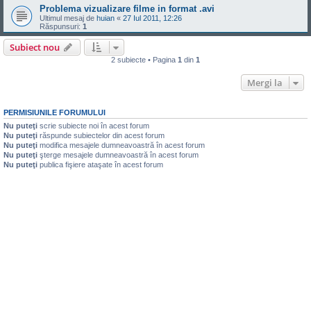
Problema vizualizare filme in format .avi
Ultimul mesaj de
huian
«
27 Iul 2011, 12:26
Răspunsuri:
1
Subiect nou
2 subiecte • Pagina
1
din
1
Mergi la
PERMISIUNILE FORUMULUI
Nu puteţi
scrie subiecte noi în acest forum
Nu puteţi
răspunde subiectelor din acest forum
Nu puteţi
modifica mesajele dumneavoastră în acest forum
Nu puteţi
şterge mesajele dumneavoastră în acest forum
Nu puteţi
publica fişiere ataşate în acest forum