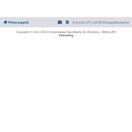
Prima pagină
Ora este UTC+03:00 Europe/Bucharest
Copyright © 2011-2022 Comunitatea BlackBerry din România - BBerry.RO
Kitesurfing