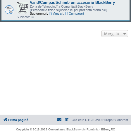
Vand/Cumpar/Schimb un accesoriu BlackBerry
Zona de "shopping" a Comunitatii BlackBerry
(Persoanele fizice si juridice isi pot prezenta oferta aici)
Subforumuri:
Vanzari
,
Cumparari
Subiecte:
32
Mergi la
Prima pagină
Ora este UTC+03:00 Europe/Bucharest
Copyright © 2011-2022 Comunitatea BlackBerry din România - BBerry.RO