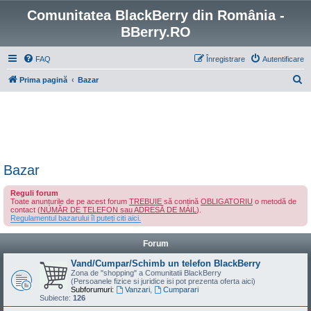
Comunitatea BlackBerry din România -
BBerry.RO
FAQ
Înregistrare
Autentificare
C
Prima pagină
Bazar
ă
u
t
a
r
Bazar
e
Reguli forum
Toate anunțurile de pe acest forum
TREBUIE
să conțină
OBLIGATORIU
o metodă de
contact (
NUMĂR DE TELEFON sau ADRESĂ DE MAIL
).
Regulamentul bazarului îl puteți citi aici.
Forum
Vand/Cumpar/Schimb un telefon BlackBerry
Zona de "shopping" a Comunitatii BlackBerry
(Persoanele fizice si juridice isi pot prezenta oferta aici)
Subforumuri:
Vanzari
,
Cumparari
Subiecte:
126