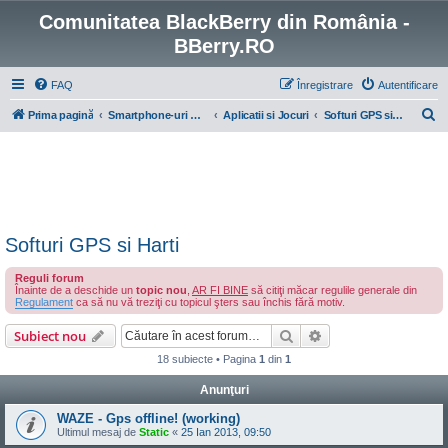
Comunitatea BlackBerry din România -
BBerry.RO
FAQ
Înregistrare
Autentificare
C
Prima pagină
Smartphone-uri BlackBerry cu OS 4-7
Aplicatii si Jocuri
Softuri GPS si Harti
ă
u
t
a
r
Softuri GPS si Harti
e
Reguli forum
Înainte de a deschide un
topic nou
,
AR FI BINE
să citiţi măcar regulile generale din
Regulament
ca să nu vă treziţi cu topicul şters sau închis fără motiv.
Căutare
Căutare avansată
Subiect nou
18 subiecte • Pagina
1
din
1
Anunţuri
WAZE - Gps offline! (working)
Ultimul mesaj de
Static
«
25 Ian 2013, 09:50