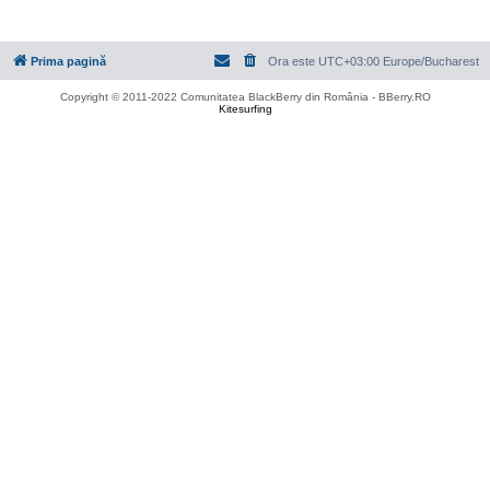
Prima pagină
Ora este UTC+03:00 Europe/Bucharest
Copyright © 2011-2022 Comunitatea BlackBerry din România - BBerry.RO
Kitesurfing