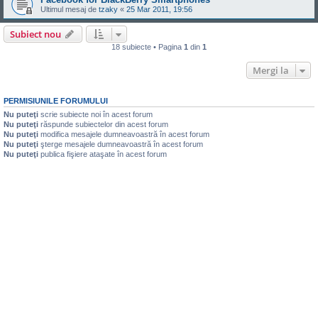
Ultimul mesaj de
tzaky
«
25 Mar 2011, 19:56
Subiect nou
18 subiecte • Pagina
1
din
1
Mergi la
PERMISIUNILE FORUMULUI
Nu puteţi
scrie subiecte noi în acest forum
Nu puteţi
răspunde subiectelor din acest forum
Nu puteţi
modifica mesajele dumneavoastră în acest forum
Nu puteţi
şterge mesajele dumneavoastră în acest forum
Nu puteţi
publica fişiere ataşate în acest forum