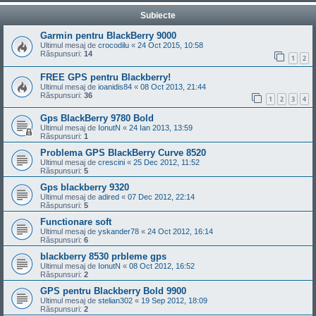
Subiecte
Garmin pentru BlackBerry 9000
Ultimul mesaj de
crocodilu
«
24 Oct 2015, 10:58
Răspunsuri:
14
1
2
FREE GPS pentru Blackberry!
Ultimul mesaj de
ioanidis84
«
08 Oct 2013, 21:44
Răspunsuri:
36
1
2
3
4
Gps BlackBerry 9780 Bold
Ultimul mesaj de
IonutN
«
24 Ian 2013, 13:59
Răspunsuri:
1
Problema GPS BlackBerry Curve 8520
Ultimul mesaj de
crescini
«
25 Dec 2012, 11:52
Răspunsuri:
5
Gps blackberry 9320
Ultimul mesaj de
adired
«
07 Dec 2012, 22:14
Răspunsuri:
5
Functionare soft
Ultimul mesaj de
yskander78
«
24 Oct 2012, 16:14
Răspunsuri:
6
blackberry 8530 prbleme gps
Ultimul mesaj de
IonutN
«
08 Oct 2012, 16:52
Răspunsuri:
2
GPS pentru Blackberry Bold 9900
Ultimul mesaj de
stelian302
«
19 Sep 2012, 18:09
Răspunsuri:
2