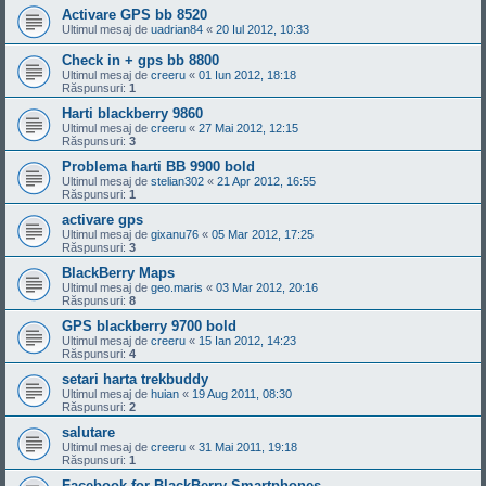
Activare GPS bb 8520
Ultimul mesaj de
uadrian84
«
20 Iul 2012, 10:33
Check in + gps bb 8800
Ultimul mesaj de
creeru
«
01 Iun 2012, 18:18
Răspunsuri:
1
Harti blackberry 9860
Ultimul mesaj de
creeru
«
27 Mai 2012, 12:15
Răspunsuri:
3
Problema harti BB 9900 bold
Ultimul mesaj de
stelian302
«
21 Apr 2012, 16:55
Răspunsuri:
1
activare gps
Ultimul mesaj de
gixanu76
«
05 Mar 2012, 17:25
Răspunsuri:
3
BlackBerry Maps
Ultimul mesaj de
geo.maris
«
03 Mar 2012, 20:16
Răspunsuri:
8
GPS blackberry 9700 bold
Ultimul mesaj de
creeru
«
15 Ian 2012, 14:23
Răspunsuri:
4
setari harta trekbuddy
Ultimul mesaj de
huian
«
19 Aug 2011, 08:30
Răspunsuri:
2
salutare
Ultimul mesaj de
creeru
«
31 Mai 2011, 19:18
Răspunsuri:
1
Facebook for BlackBerry Smartphones