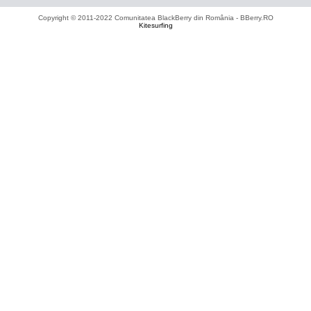
Copyright © 2011-2022 Comunitatea BlackBerry din România - BBerry.RO
Kitesurfing