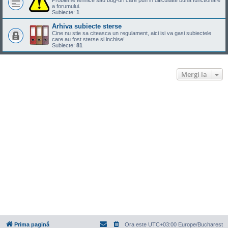
Probleme tehnice sau bug-uri care pun in dificultate buna functionare
a forumului.
Subiecte:
1
Arhiva subiecte sterse
Cine nu stie sa citeasca un regulament, aici isi va gasi subiectele
care au fost sterse si inchise!
Subiecte:
81
Mergi la
Prima pagină
Ora este UTC+03:00 Europe/Bucharest