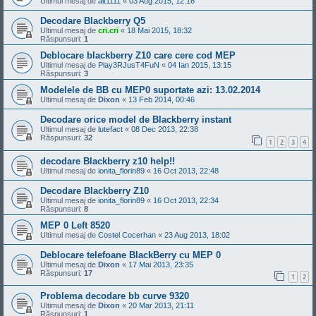
Ultimul mesaj de
alt1111
«
03 Aug 2015, 12:16
Decodare Blackberry Q5
Ultimul mesaj de
cri.cri
«
18 Mai 2015, 18:32
Răspunsuri:
1
Deblocare blackberry Z10 care cere cod MEP
Ultimul mesaj de
Play3RJusT4FuN
«
04 Ian 2015, 13:15
Răspunsuri:
3
Modelele de BB cu MEP0 suportate azi: 13.02.2014
Ultimul mesaj de
Dixon
«
13 Feb 2014, 00:46
Decodare orice model de Blackberry instant
Ultimul mesaj de
lutefact
«
08 Dec 2013, 22:38
Răspunsuri:
32
1
2
3
4
decodare Blackberry z10 help!!
Ultimul mesaj de
ionita_florin89
«
16 Oct 2013, 22:48
Decodare Blackberry Z10
Ultimul mesaj de
ionita_florin89
«
16 Oct 2013, 22:34
Răspunsuri:
8
MEP 0 Left 8520
Ultimul mesaj de
Costel Cocerhan
«
23 Aug 2013, 18:02
Deblocare telefoane BlackBerry cu MEP 0
Ultimul mesaj de
Dixon
«
17 Mai 2013, 23:35
Răspunsuri:
17
1
2
Problema decodare bb curve 9320
Ultimul mesaj de
Dixon
«
20 Mar 2013, 21:11
Răspunsuri:
1