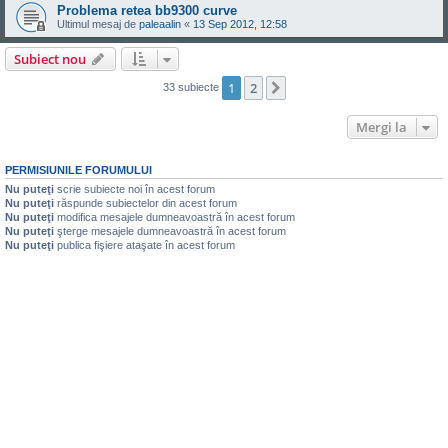
Problema retea bb9300 curve
Ultimul mesaj de
paleaalin
«
13 Sep 2012, 12:58
Subiect nou
1
2
Următorul
33 subiecte
Mergi la
PERMISIUNILE FORUMULUI
Nu puteţi
scrie subiecte noi în acest forum
Nu puteţi
răspunde subiectelor din acest forum
Nu puteţi
modifica mesajele dumneavoastră în acest forum
Nu puteţi
şterge mesajele dumneavoastră în acest forum
Nu puteţi
publica fişiere ataşate în acest forum