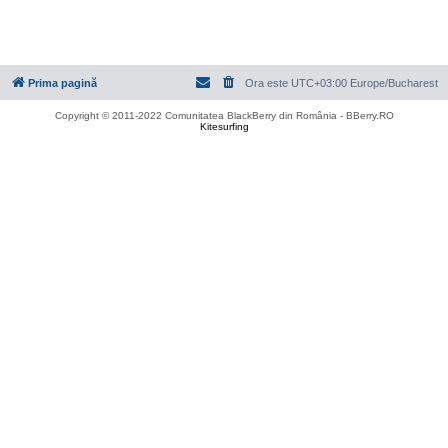
Prima pagină
Ora este UTC+03:00 Europe/Bucharest
Copyright © 2011-2022 Comunitatea BlackBerry din România - BBerry.RO
Kitesurfing