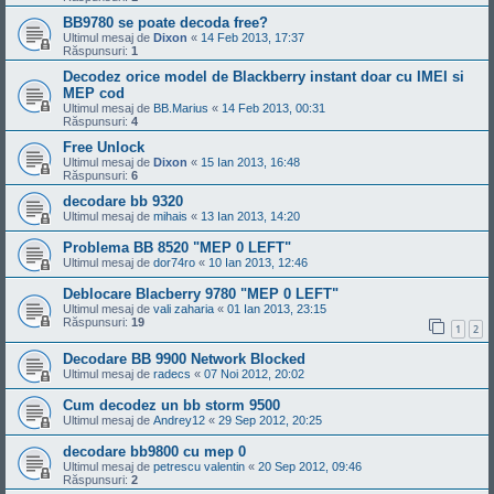
BB9780 se poate decoda free?
Ultimul mesaj de
Dixon
«
14 Feb 2013, 17:37
Răspunsuri:
1
Decodez orice model de Blackberry instant doar cu IMEI si
MEP cod
Ultimul mesaj de
BB.Marius
«
14 Feb 2013, 00:31
Răspunsuri:
4
Free Unlock
Ultimul mesaj de
Dixon
«
15 Ian 2013, 16:48
Răspunsuri:
6
decodare bb 9320
Ultimul mesaj de
mihais
«
13 Ian 2013, 14:20
Problema BB 8520 "MEP 0 LEFT"
Ultimul mesaj de
dor74ro
«
10 Ian 2013, 12:46
Deblocare Blacberry 9780 "MEP 0 LEFT"
Ultimul mesaj de
vali zaharia
«
01 Ian 2013, 23:15
Răspunsuri:
19
1
2
Decodare BB 9900 Network Blocked
Ultimul mesaj de
radecs
«
07 Noi 2012, 20:02
Cum decodez un bb storm 9500
Ultimul mesaj de
Andrey12
«
29 Sep 2012, 20:25
decodare bb9800 cu mep 0
Ultimul mesaj de
petrescu valentin
«
20 Sep 2012, 09:46
Răspunsuri:
2