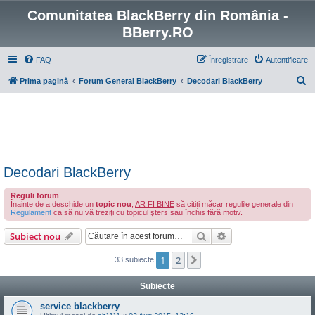
Comunitatea BlackBerry din România -
BBerry.RO
FAQ
Înregistrare
Autentificare
C
Prima pagină
Forum General BlackBerry
Decodari BlackBerry
ă
u
t
a
r
Decodari BlackBerry
e
Reguli forum
Înainte de a deschide un
topic nou
,
AR FI BINE
să citiţi măcar regulile generale din
Regulament
ca să nu vă treziţi cu topicul şters sau închis fără motiv.
Căutare
Căutare avansată
Subiect nou
1
2
Următorul
33 subiecte
Subiecte
service blackberry