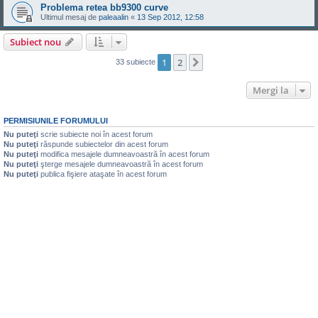
Problema retea bb9300 curve
Ultimul mesaj de
paleaalin
«
13 Sep 2012, 12:58
Subiect nou
1
2
Următorul
33 subiecte
Mergi la
PERMISIUNILE FORUMULUI
Nu puteţi
scrie subiecte noi în acest forum
Nu puteţi
răspunde subiectelor din acest forum
Nu puteţi
modifica mesajele dumneavoastră în acest forum
Nu puteţi
şterge mesajele dumneavoastră în acest forum
Nu puteţi
publica fişiere ataşate în acest forum