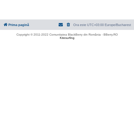
Prima pagină
Ora este UTC+03:00 Europe/Bucharest
Copyright © 2011-2022 Comunitatea BlackBerry din România - BBerry.RO
Kitesurfing