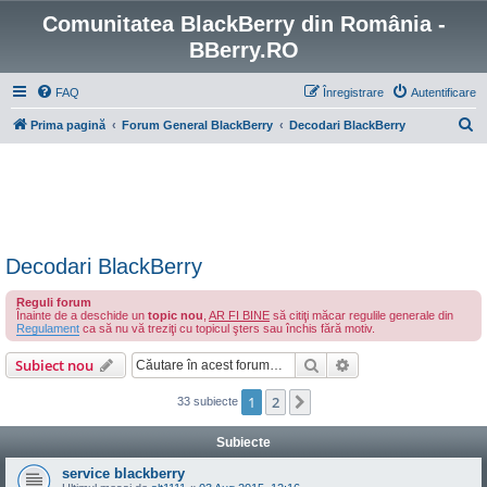
Comunitatea BlackBerry din România -
BBerry.RO
FAQ
Înregistrare
Autentificare
C
Prima pagină
Forum General BlackBerry
Decodari BlackBerry
ă
u
t
a
r
Decodari BlackBerry
e
Reguli forum
Înainte de a deschide un
topic nou
,
AR FI BINE
să citiţi măcar regulile generale din
Regulament
ca să nu vă treziţi cu topicul şters sau închis fără motiv.
Căutare
Căutare avansată
Subiect nou
1
2
Următorul
33 subiecte
Subiecte
service blackberry