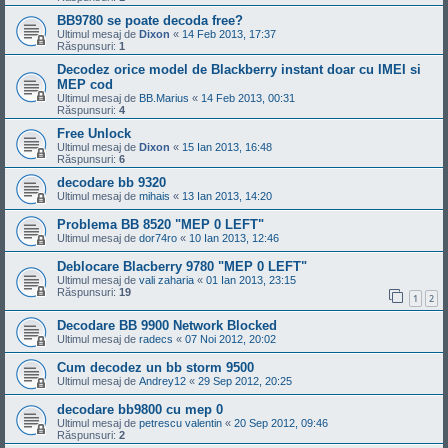
BB9780 se poate decoda free?
Ultimul mesaj de
Dixon
«
14 Feb 2013, 17:37
Răspunsuri:
1
Decodez orice model de Blackberry instant doar cu IMEI si
MEP cod
Ultimul mesaj de
BB.Marius
«
14 Feb 2013, 00:31
Răspunsuri:
4
Free Unlock
Ultimul mesaj de
Dixon
«
15 Ian 2013, 16:48
Răspunsuri:
6
decodare bb 9320
Ultimul mesaj de
mihais
«
13 Ian 2013, 14:20
Problema BB 8520 "MEP 0 LEFT"
Ultimul mesaj de
dor74ro
«
10 Ian 2013, 12:46
Deblocare Blacberry 9780 "MEP 0 LEFT"
Ultimul mesaj de
vali zaharia
«
01 Ian 2013, 23:15
Răspunsuri:
19
1
2
Decodare BB 9900 Network Blocked
Ultimul mesaj de
radecs
«
07 Noi 2012, 20:02
Cum decodez un bb storm 9500
Ultimul mesaj de
Andrey12
«
29 Sep 2012, 20:25
decodare bb9800 cu mep 0
Ultimul mesaj de
petrescu valentin
«
20 Sep 2012, 09:46
Răspunsuri:
2