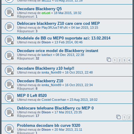
Ultimul mesaj de
alt1111
«
03 Aug 2015, 12:16
Decodare Blackberry Q5
Ultimul mesaj de
cri.cri
«
18 Mai 2015, 18:32
Răspunsuri:
1
Deblocare blackberry Z10 care cere cod MEP
Ultimul mesaj de
Play3RJusT4FuN
«
04 Ian 2015, 13:15
Răspunsuri:
3
Modelele de BB cu MEP0 suportate azi: 13.02.2014
Ultimul mesaj de
Dixon
«
13 Feb 2014, 00:46
Decodare orice model de Blackberry instant
Ultimul mesaj de
lutefact
«
08 Dec 2013, 22:38
Răspunsuri:
32
1
2
3
4
decodare Blackberry z10 help!!
Ultimul mesaj de
ionita_florin89
«
16 Oct 2013, 22:48
Decodare Blackberry Z10
Ultimul mesaj de
ionita_florin89
«
16 Oct 2013, 22:34
Răspunsuri:
8
MEP 0 Left 8520
Ultimul mesaj de
Costel Cocerhan
«
23 Aug 2013, 18:02
Deblocare telefoane BlackBerry cu MEP 0
Ultimul mesaj de
Dixon
«
17 Mai 2013, 23:35
Răspunsuri:
17
1
2
Problema decodare bb curve 9320
Ultimul mesaj de
Dixon
«
20 Mar 2013, 21:11
Răspunsuri:
1