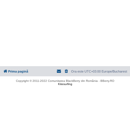
Prima pagină
Ora este UTC+03:00 Europe/Bucharest
Copyright © 2011-2022 Comunitatea BlackBerry din România - BBerry.RO
Kitesurfing