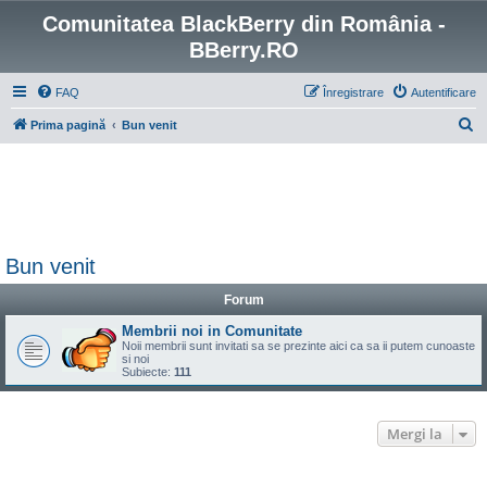
Comunitatea BlackBerry din România -
BBerry.RO
FAQ
Înregistrare
Autentificare
C
Prima pagină
Bun venit
ă
u
t
a
r
Bun venit
e
Forum
Membrii noi in Comunitate
Noii membrii sunt invitati sa se prezinte aici ca sa ii putem cunoaste
si noi
Subiecte:
111
Mergi la