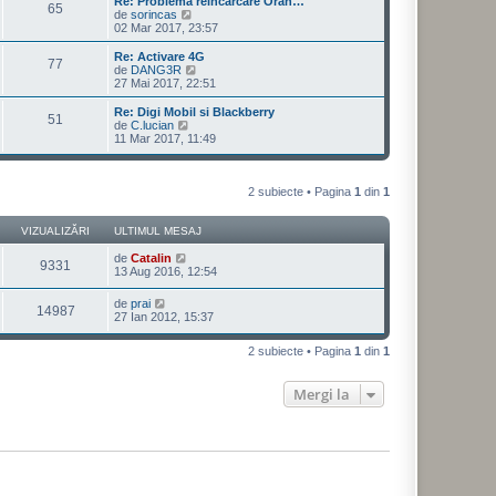
Re: Problema reincarcare Oran…
65
u
V
de
sorincas
l
e
02 Mar 2017, 23:57
t
z
i
i
Re: Activare 4G
77
m
u
V
de
DANG3R
u
l
e
27 Mai 2017, 22:51
l
t
z
m
i
i
Re: Digi Mobil si Blackberry
e
51
m
u
V
de
C.lucian
s
u
l
e
11 Mar 2017, 11:49
a
l
t
z
j
m
i
i
e
m
u
s
u
l
2 subiecte • Pagina
1
din
1
a
l
t
j
m
i
e
m
VIZUALIZĂRI
ULTIMUL MESAJ
s
u
a
l
de
Catalin
9331
j
m
13 Aug 2016, 12:54
e
s
de
prai
14987
a
27 Ian 2012, 15:37
j
2 subiecte • Pagina
1
din
1
Mergi la