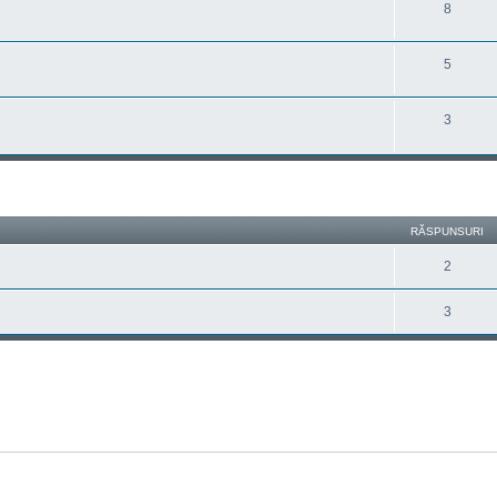
8
5
3
are avansată
RĂSPUNSURI
2
3