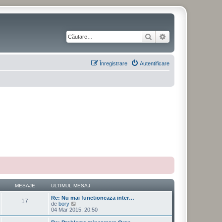
Căutare
Căutare avansată
Înregistrare
Autentificare
MESAJE
ULTIMUL MESAJ
Re: Nu mai functioneaza inter…
17
V
de
bory
e
04 Mar 2015, 20:50
z
i