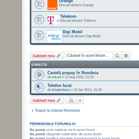
Orange
Discutii despre Orange
Telekom
Discutii despre Telekom
Digi Mobil
Discutii despre Digi Mobil
Căutare
Căut
Subiect nou
SUBIECTE
Cartelă prepay în România
de
cri.cri
»
12 Aug 2016, 23:19
Telefon furat
de
liviuberbece
»
22 Ian 2012, 16:29
Subiect nou
Înapoi la indexul forumului
PERMISIUNILE FORUMULUI
Nu puteţi
scrie subiecte noi în acest forum
Nu puteţi
răspunde subiectelor din acest forum
Nu puteţi
modifica mesajele dumneavoastră în acest forum