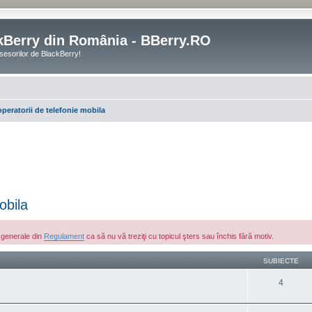
kBerry din România - BBerry.RO
sesorilor de BlackBerry!
operatorii de telefonie mobila
obila
e generale din
Regulament
ca să nu vă treziţi cu topicul şters sau închis fără motiv.
SUBIECTE
4