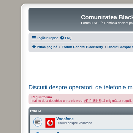
Comunitatea Blac
Forumul Nr.1 în România dedicat po
Legături rapide
FAQ
Prima pagină
Forum General BlackBerry
Discutii despre 
Discutii despre operatorii de telefonie m
Reguli forum
Înainte de a deschide un
topic nou
,
AR FI BINE
să citiţi măcar regulil
FORUM
Vodafone
Discutii despre Vodafone