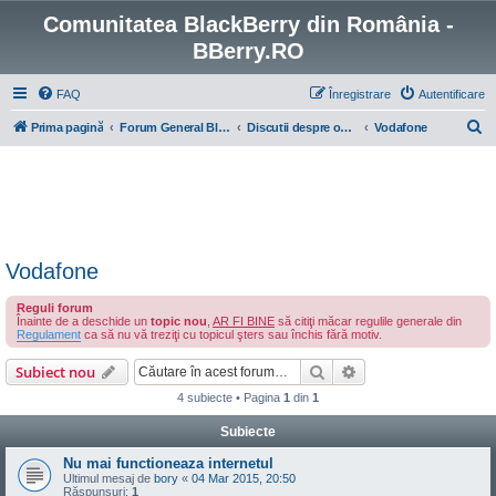
Comunitatea BlackBerry din România -
BBerry.RO
FAQ
Înregistrare
Autentificare
C
Prima pagină
Forum General BlackBerry
Discutii despre operatorii de telefonie mobila
Vodafone
ă
u
t
a
r
Vodafone
e
Reguli forum
Înainte de a deschide un
topic nou
,
AR FI BINE
să citiţi măcar regulile generale din
Regulament
ca să nu vă treziţi cu topicul şters sau închis fără motiv.
Căutare
Căutare avansată
Subiect nou
4 subiecte • Pagina
1
din
1
Subiecte
Nu mai functioneaza internetul
Ultimul mesaj de
bory
«
04 Mar 2015, 20:50
Răspunsuri:
1