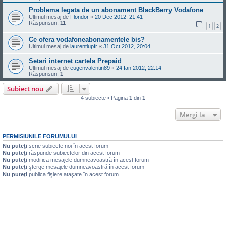
Problema legata de un abonament BlackBerry Vodafone
Ultimul mesaj de
Flondor
«
20 Dec 2012, 21:41
Răspunsuri:
11
1
2
Ce ofera vodafoneabonamentele bis?
Ultimul mesaj de
laurentiupfr
«
31 Oct 2012, 20:04
Setari internet cartela Prepaid
Ultimul mesaj de
eugenvalentin89
«
24 Ian 2012, 22:14
Răspunsuri:
1
Subiect nou
4 subiecte • Pagina
1
din
1
Mergi la
PERMISIUNILE FORUMULUI
Nu puteţi
scrie subiecte noi în acest forum
Nu puteţi
răspunde subiectelor din acest forum
Nu puteţi
modifica mesajele dumneavoastră în acest forum
Nu puteţi
şterge mesajele dumneavoastră în acest forum
Nu puteţi
publica fişiere ataşate în acest forum