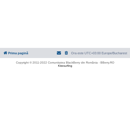
Prima pagină
Ora este UTC+03:00 Europe/Bucharest
Copyright © 2011-2022 Comunitatea BlackBerry din România - BBerry.RO
Kitesurfing