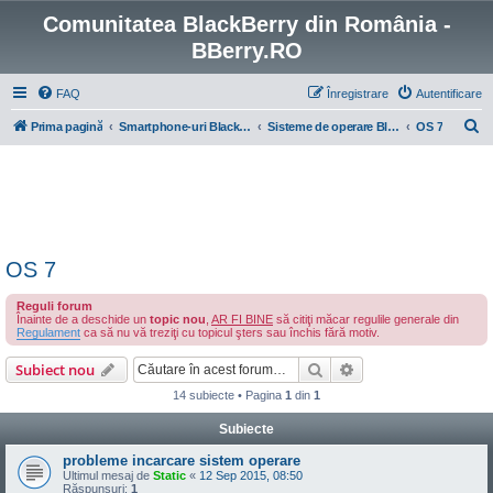
Comunitatea BlackBerry din România -
BBerry.RO
FAQ
Înregistrare
Autentificare
C
Prima pagină
Smartphone-uri BlackBerry cu OS 4-7
Sisteme de operare BlackBerry
OS 7
ă
u
t
a
r
OS 7
e
Reguli forum
Înainte de a deschide un
topic nou
,
AR FI BINE
să citiţi măcar regulile generale din
Regulament
ca să nu vă treziţi cu topicul şters sau închis fără motiv.
Căutare
Căutare avansată
Subiect nou
14 subiecte • Pagina
1
din
1
Subiecte
probleme incarcare sistem operare
Ultimul mesaj de
Static
«
12 Sep 2015, 08:50
Răspunsuri:
1