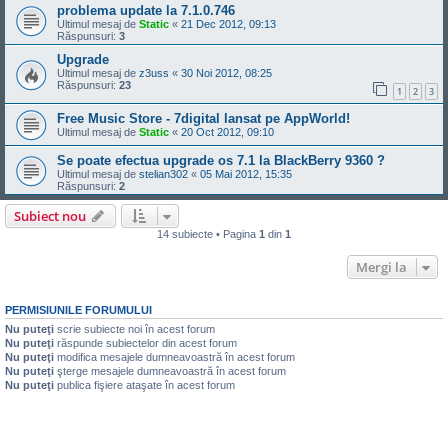
problema update la 7.1.0.746
Ultimul mesaj de
Static
«
21 Dec 2012, 09:13
Răspunsuri:
3
Upgrade
Ultimul mesaj de
z3uss
«
30 Noi 2012, 08:25
Răspunsuri:
23
1
2
3
Free Music Store - 7digital lansat pe AppWorld!
Ultimul mesaj de
Static
«
20 Oct 2012, 09:10
Se poate efectua upgrade os 7.1 la BlackBerry 9360 ?
Ultimul mesaj de
stelian302
«
05 Mai 2012, 15:35
Răspunsuri:
2
Subiect nou
14 subiecte • Pagina
1
din
1
Mergi la
PERMISIUNILE FORUMULUI
Nu puteţi
scrie subiecte noi în acest forum
Nu puteţi
răspunde subiectelor din acest forum
Nu puteţi
modifica mesajele dumneavoastră în acest forum
Nu puteţi
şterge mesajele dumneavoastră în acest forum
Nu puteţi
publica fişiere ataşate în acest forum