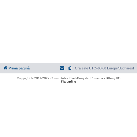
Prima pagină
Ora este UTC+03:00 Europe/Bucharest
Copyright © 2011-2022 Comunitatea BlackBerry din România - BBerry.RO
Kitesurfing