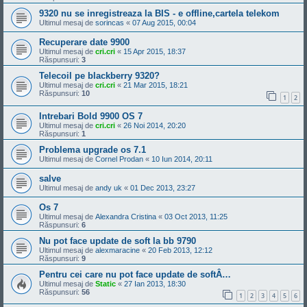
9320 nu se inregistreaza la BIS - e offline,cartela telekom
Ultimul mesaj de
sorincas
«
07 Aug 2015, 00:04
Recuperare date 9900
Ultimul mesaj de
cri.cri
«
15 Apr 2015, 18:37
Răspunsuri:
3
Telecoil pe blackberry 9320?
Ultimul mesaj de
cri.cri
«
21 Mar 2015, 18:21
Răspunsuri:
10
1
2
Intrebari Bold 9900 OS 7
Ultimul mesaj de
cri.cri
«
26 Noi 2014, 20:20
Răspunsuri:
1
Problema upgrade os 7.1
Ultimul mesaj de
Cornel Prodan
«
10 Iun 2014, 20:11
salve
Ultimul mesaj de
andy uk
«
01 Dec 2013, 23:27
Os 7
Ultimul mesaj de
Alexandra Cristina
«
03 Oct 2013, 11:25
Răspunsuri:
6
Nu pot face update de soft la bb 9790
Ultimul mesaj de
alexmaracine
«
20 Feb 2013, 12:12
Răspunsuri:
9
Pentru cei care nu pot face update de softÂ…
Ultimul mesaj de
Static
«
27 Ian 2013, 18:30
Răspunsuri:
56
1
2
3
4
5
6