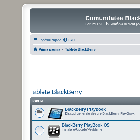
Comunitatea Blac
Forumul Nr.1 în România dedicat po
Legături rapide
FAQ
Prima pagină
Tablete BlackBerry
Tablete BlackBerry
FORUM
BlackBerry PlayBook
Discutii generale despre BlackBerry PlayBook
BlackBerry PlayBook OS
Instalare/Update/Probleme