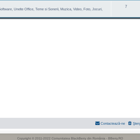
7
 Software, Unelte Office, Teme si Sonerii, Muzica, Video, Foto, Jocuri,
Contactează-ne
Şter
Copyright © 2011-2022 Comunitatea BlackBerry din România - BBerry.RO