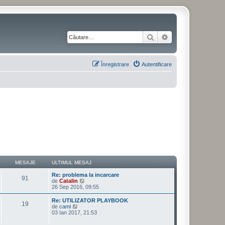
Căutare
Căutare avansată
Înregistrare
Autentificare
MESAJE
ULTIMUL MESAJ
Re: problema la incarcare
91
V
de
Catalin
e
26 Sep 2016, 09:55
z
i
Re: UTILIZATOR PLAYBOOK
19
u
V
de
cami
l
e
03 Ian 2017, 21:53
t
z
i
i