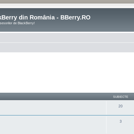
kBerry din România - BBerry.RO
sesorilor de BlackBerry!
SUBIECTE
20
3