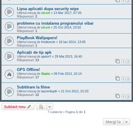
1
2
Lipsa aplicatii dupa security wipe
Ultimul mesaj de
cri.cri
«
13 Mar 2017, 07:26
Răspunsuri:
2
probleme cu instalarea programului vibar
Ultimul mesaj de
cri.cri
«
25 Oct 2014, 23:02
Răspunsuri:
1
PlayBook Wallpapers!
Ultimul mesaj de
frediuncle
«
16 Ian 2014, 13:05
Răspunsuri:
1
Aplicații de tip apk
Ultimul mesaj de
ajutor!!
«
29 Mai 2013, 16:40
Răspunsuri:
13
1
2
GPS Offline!
Ultimul mesaj de
Static
«
09 Feb 2013, 16:14
Răspunsuri:
17
1
2
Subtitrare la filme
Ultimul mesaj de
laurentiupfr
«
21 Oct 2012, 01:03
Răspunsuri:
12
1
2
Subiect nou
7 subiecte • Pagina
1
din
1
Mergi la