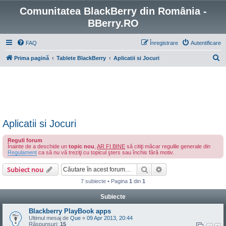
Comunitatea BlackBerry din România -
BBerry.RO
FAQ
Înregistrare
Autentificare
C
Prima pagină
Tablete BlackBerry
Aplicatii si Jocuri
ă
u
t
a
r
Aplicatii si Jocuri
e
Reguli forum
Înainte de a deschide un
topic nou
,
AR FI BINE
să citiţi măcar regulile generale din
Regulament
ca să nu vă treziţi cu topicul şters sau închis fără motiv.
Căutare
Căutare avansată
Subiect nou
7 subiecte • Pagina
1
din
1
Subiecte
Blackberry PlayBook apps
Ultimul mesaj de
Que
«
09 Apr 2013, 20:44
Răspunsuri:
15