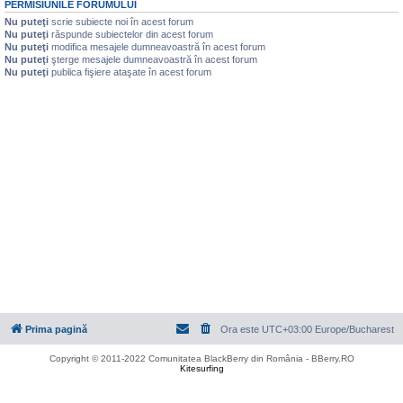
PERMISIUNILE FORUMULUI
Nu puteţi
scrie subiecte noi în acest forum
Nu puteţi
răspunde subiectelor din acest forum
Nu puteţi
modifica mesajele dumneavoastră în acest forum
Nu puteţi
şterge mesajele dumneavoastră în acest forum
Nu puteţi
publica fişiere ataşate în acest forum
Prima pagină
Ora este UTC+03:00 Europe/Bucharest
Copyright © 2011-2022 Comunitatea BlackBerry din România - BBerry.RO
Kitesurfing