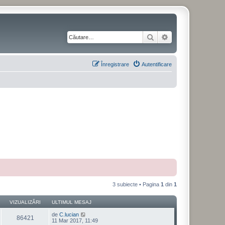
Căutare
Căutare avansată
Înregistrare
Autentificare
3 subiecte • Pagina
1
din
1
VIZUALIZĂRI
ULTIMUL MESAJ
de
C.lucian
86421
11 Mar 2017, 11:49