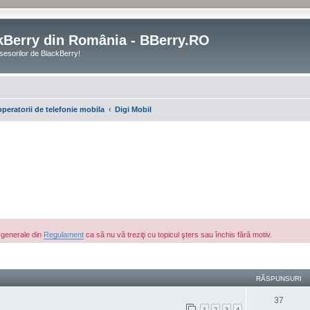
kBerry din România - BBerry.RO
sesorilor de BlackBerry!
operatorii de telefonie mobila
Digi Mobil
e generale din
Regulament
ca să nu vă treziţi cu topicul şters sau închis fără motiv.
are avansată
RĂSPUNSURI
37
1
2
3
4