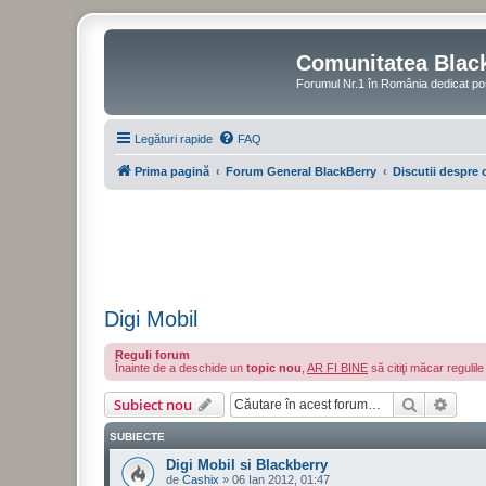
Comunitatea Blac
Forumul Nr.1 în România dedicat po
Legături rapide
FAQ
Prima pagină
Forum General BlackBerry
Discutii despre 
Digi Mobil
Reguli forum
Înainte de a deschide un
topic nou
,
AR FI BINE
să citiţi măcar regulil
Căutare
Căut
Subiect nou
SUBIECTE
Digi Mobil si Blackberry
de
Cashix
»
06 Ian 2012, 01:47