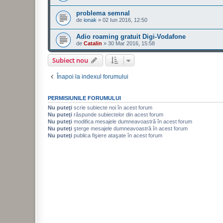
problema semnal
de
ionak
»
02 Iun 2016, 12:50
Adio roaming gratuit Digi-Vodafone
de
Catalin
»
30 Mar 2016, 15:58
Subiect nou
Înapoi la indexul forumului
PERMISIUNILE FORUMULUI
Nu puteţi
scrie subiecte noi în acest forum
Nu puteţi
răspunde subiectelor din acest forum
Nu puteţi
modifica mesajele dumneavoastră în acest forum
Nu puteţi
şterge mesajele dumneavoastră în acest forum
Nu puteţi
publica fişiere ataşate în acest forum