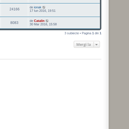
de
ionak
24166
17 Iun 2016, 19:51
de
Catalin
8083
30 Mar 2016, 15:58
3 subiecte • Pagina
1
din
1
Mergi la