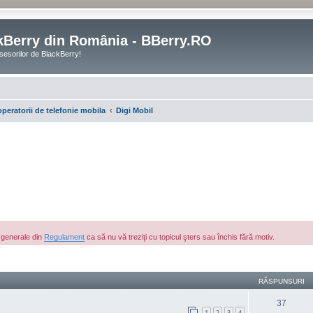
kBerry din România - BBerry.RO
sesorilor de BlackBerry!
operatorii de telefonie mobila
Digi Mobil
e generale din
Regulament
ca să nu vă treziţi cu topicul şters sau închis fără motiv.
are avansată
RĂSPUNSURI
37
1
2
3
4