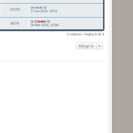
de
ionak
24155
17 Iun 2016, 19:51
de
Catalin
8078
30 Mar 2016, 15:58
3 subiecte • Pagina
1
din
1
Mergi la