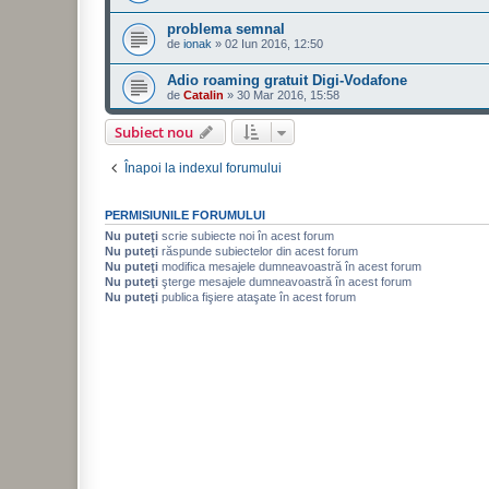
problema semnal
de
ionak
»
02 Iun 2016, 12:50
Adio roaming gratuit Digi-Vodafone
de
Catalin
»
30 Mar 2016, 15:58
Subiect nou
Înapoi la indexul forumului
PERMISIUNILE FORUMULUI
Nu puteţi
scrie subiecte noi în acest forum
Nu puteţi
răspunde subiectelor din acest forum
Nu puteţi
modifica mesajele dumneavoastră în acest forum
Nu puteţi
şterge mesajele dumneavoastră în acest forum
Nu puteţi
publica fişiere ataşate în acest forum