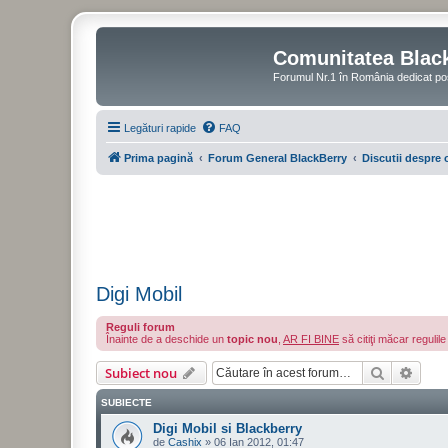
Comunitatea Blac
Forumul Nr.1 în România dedicat po
Legături rapide
FAQ
Prima pagină
Forum General BlackBerry
Discutii despre 
Digi Mobil
Reguli forum
Înainte de a deschide un
topic nou
,
AR FI BINE
să citiţi măcar regulil
Căutare
Căut
Subiect nou
SUBIECTE
Digi Mobil si Blackberry
de
Cashix
»
06 Ian 2012, 01:47