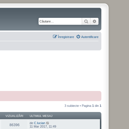
Căutare
Căutare avansată
Înregistrare
Autentificare
3 subiecte • Pagina
1
din
1
VIZUALIZĂRI
ULTIMUL MESAJ
de
C.lucian
86396
11 Mar 2017, 11:49