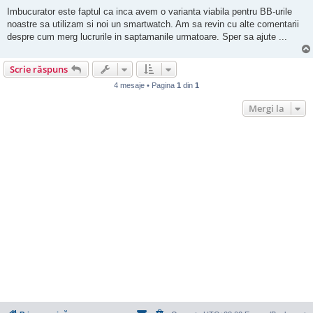
Imbucurator este faptul ca inca avem o varianta viabila pentru BB-urile
noastre sa utilizam si noi un smartwatch. Am sa revin cu alte comentarii
despre cum merg lucrurile in saptamanile urmatoare. Sper sa ajute ...
Scrie răspuns
4 mesaje • Pagina
1
din
1
Mergi la