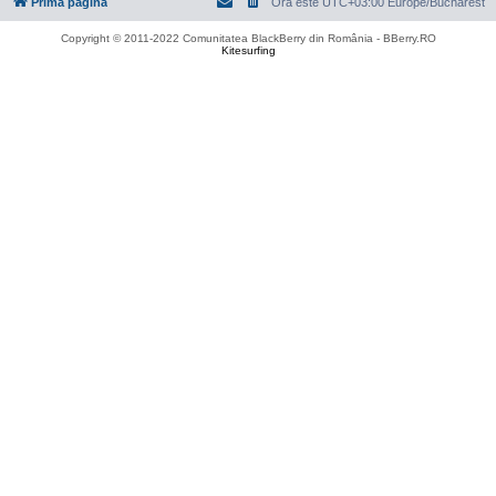
Prima pagină
Ora este UTC+03:00 Europe/Bucharest
Copyright © 2011-2022 Comunitatea BlackBerry din România - BBerry.RO
Kitesurfing