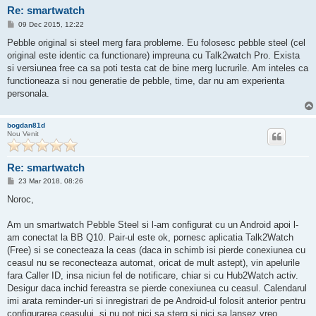
Re: smartwatch
M
09 Dec 2015, 12:22
e
s
Pebble original si steel merg fara probleme. Eu folosesc pebble steel (cel
a
original este identic ca functionare) impreuna cu Talk2watch Pro. Exista
j
si versiunea free ca sa poti testa cat de bine merg lucrurile. Am inteles ca
functioneaza si nou generatie de pebble, time, dar nu am experienta
personala.
bogdan81d
Nou Venit
Re: smartwatch
M
23 Mar 2018, 08:26
e
s
Noroc,
a
j
Am un smartwatch Pebble Steel si l-am configurat cu un Android apoi l-
am conectat la BB Q10. Pair-ul este ok, pornesc aplicatia Talk2Watch
(Free) si se conecteaza la ceas (daca in schimb isi pierde conexiunea cu
ceasul nu se reconecteaza automat, oricat de mult astept), vin apelurile
fara Caller ID, insa niciun fel de notificare, chiar si cu Hub2Watch activ.
Desigur daca inchid fereastra se pierde conexiunea cu ceasul. Calendarul
imi arata reminder-uri si inregistrari de pe Android-ul folosit anterior pentru
configurarea ceasului, si nu pot nici sa sterg si nici sa lansez vreo