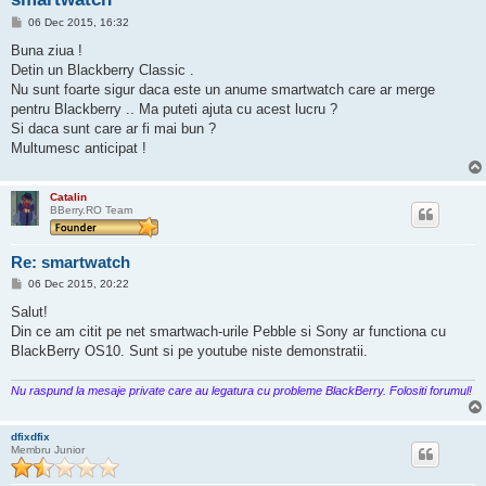
M
06 Dec 2015, 16:32
e
s
Buna ziua !
a
Detin un Blackberry Classic .
j
Nu sunt foarte sigur daca este un anume smartwatch care ar merge
pentru Blackberry .. Ma puteti ajuta cu acest lucru ?
Si daca sunt care ar fi mai bun ?
Multumesc anticipat !
Catalin
BBerry.RO Team
Re: smartwatch
M
06 Dec 2015, 20:22
e
s
Salut!
a
Din ce am citit pe net smartwach-urile Pebble si Sony ar functiona cu
j
BlackBerry OS10. Sunt si pe youtube niste demonstratii.
Nu raspund la mesaje private care au legatura cu probleme BlackBerry. Folositi forumul!
dfixdfix
Membru Junior