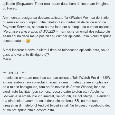
aplicatie (Stopwatch, Timer etc), apare dupa bara de incarcare imaginea
cu Failed.
Am incercat desigur sa descarc aplicatia Talk2Watch Pro insa de 3 zile
nu reusesc s-o cumpar. Initial telefonul imi dadea fel de fel de erori de
Payment Services, si acum nu ma lasa pur si simplu sa cumpar aplicatia
(
Purchase service error. (AW30220i)
). I-am scris un email dezvoltatorului
sa-mi spuna daca mai e posibil sa-i cumpar aplicatia, insa niciun raspuns
deocamdata ...
A mai incercat cineva in ultimul timp sa foloseasca aplicatia asta, sau a
gasit alte variante (Bridge etc)?
Mersi
*** UPDATE ***
In cele din urma am reusit sa cumpar aplicatia Talk2Watch Pro din BBW,
am instalat-o si s-a conectat imediat la ceas. Inteleg ca are si optiunea
de a rula in background, fara sa fie nevoie de Active Window, insa se
pierd niste facilitati (gen comenzi vocale catre telefon etc). Apelurile,
SMS-urile si email-urile vin imediat, se pot citi, se pot sterge. Calendarul
s-a sincronizat acum cu calendarul din telefonul BB, nu mai sunt
inregistrari din telefonul Android folosit initial. Nu folosesc Facebook, deci
nu va pot spune nimic despre asta.