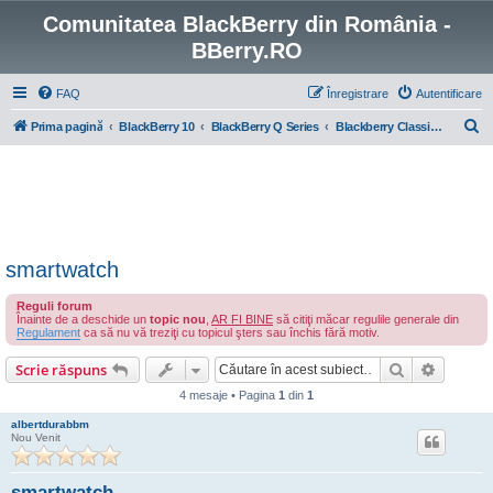
Comunitatea BlackBerry din România -
BBerry.RO
FAQ
Înregistrare
Autentificare
C
Prima pagină
BlackBerry 10
BlackBerry Q Series
Blackberry Classic (Q20)
ă
u
t
a
r
smartwatch
e
Reguli forum
Înainte de a deschide un
topic nou
,
AR FI BINE
să citiţi măcar regulile generale din
Regulament
ca să nu vă treziţi cu topicul şters sau închis fără motiv.
Căutare
Căutare
Scrie răspuns
4 mesaje • Pagina
1
din
1
albertdurabbm
Nou Venit
smartwatch