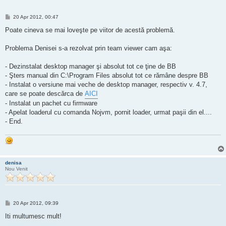
M
20 Apr 2012, 00:47
e
s
Poate cineva se mai loveşte pe viitor de acestă problemă.
a
j
Problema Denisei s-a rezolvat prin team viewer cam aşa:
- Dezinstalat desktop manager şi absolut tot ce ţine de BB
- Şters manual din C:\Program Files absolut tot ce rămâne despre BB
- Instalat o versiune mai veche de desktop manager, respectiv v. 4.7,
care se poate descărca de
AICI
- Instalat un pachet cu firmware
- Apelat loaderul cu comanda Nojvm, pornit loader, urmat paşii din el....
- End.
denisa
Nou Venit
M
20 Apr 2012, 09:39
e
s
Iti multumesc mult!
a