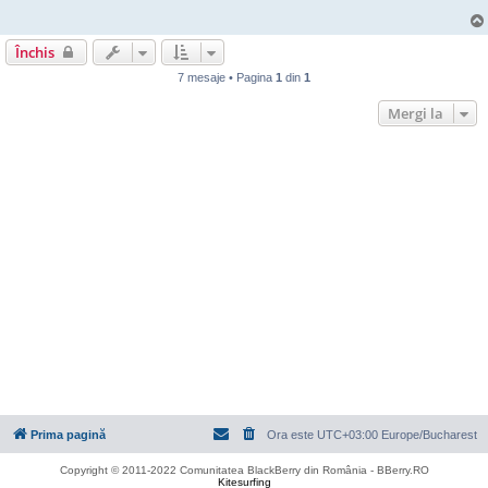
j
Închis
7 mesaje • Pagina
1
din
1
Mergi la
Prima pagină
Ora este UTC+03:00 Europe/Bucharest
Copyright © 2011-2022 Comunitatea BlackBerry din România - BBerry.RO
Kitesurfing