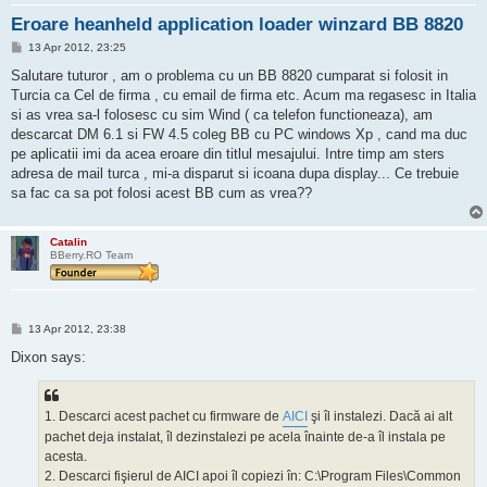
Eroare heanheld application loader winzard BB 8820
M
13 Apr 2012, 23:25
e
s
Salutare tuturor , am o problema cu un BB 8820 cumparat si folosit in
a
Turcia ca Cel de firma , cu email de firma etc. Acum ma regasesc in Italia
j
si as vrea sa-l folosesc cu sim Wind ( ca telefon functioneaza), am
descarcat DM 6.1 si FW 4.5 coleg BB cu PC windows Xp , cand ma duc
pe aplicatii imi da acea eroare din titlul mesajului. Intre timp am sters
adresa de mail turca , mi-a disparut si icoana dupa display... Ce trebuie
sa fac ca sa pot folosi acest BB cum as vrea??
Catalin
BBerry.RO Team
M
13 Apr 2012, 23:38
e
s
Dixon says:
a
j
1. Descarci acest pachet cu firmware de
AICI
şi îl instalezi. Dacă ai alt
pachet deja instalat, îl dezinstalezi pe acela înainte de-a îl instala pe
acesta.
2. Descarci fişierul de AICI apoi îl copiezi în: C:\Program Files\Common