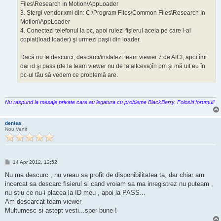
Files\Research In Motion\AppLoader
3. Ştergi vendor.xml din: C:\Program Files\Common Files\Research In
Motion\AppLoader
4. Conectezi telefonul la pc, apoi rulezi fişierul acela pe care l-ai
copiat(load loader) şi urmezi paşii din loader.
Dacă nu te descurci, descarci/instalezi team viewer 7 de AICI, apoi îmi
dai id şi pass (de la team viewer nu de la altceva)în pm şi mă uit eu în
pc-ul tău să vedem ce problemă are.
Nu raspund la mesaje private care au legatura cu probleme BlackBerry. Folositi forumul!
denisa
Nou Venit
M
14 Apr 2012, 12:52
e
s
Nu ma descurc , nu vreau sa profit de disponibilitatea ta, dar chiar am
a
incercat sa descarc fisierul si cand vroiam sa ma inregistrez nu puteam ,
j
nu stiu ce nu-i placea la ID meu , apoi la PASS...
Am descarcat team viewer
Multumesc si astept vesti...sper bune !