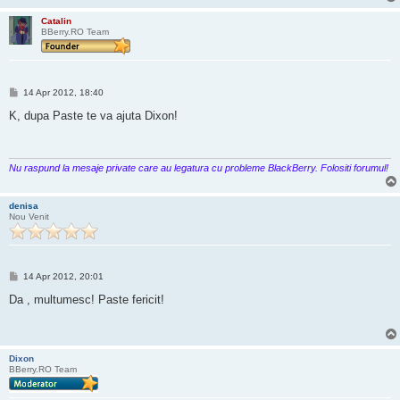
Catalin
BBerry.RO Team
M
14 Apr 2012, 18:40
e
s
K, dupa Paste te va ajuta Dixon!
a
j
Nu raspund la mesaje private care au legatura cu probleme BlackBerry. Folositi forumul!
denisa
Nou Venit
M
14 Apr 2012, 20:01
e
s
Da , multumesc! Paste fericit!
a
j
Dixon
BBerry.RO Team